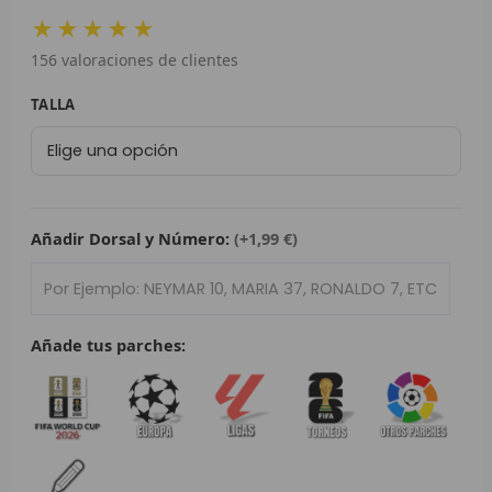
precio
precio
L
★★★★★
original
actual
156
valoraciones de clientes
era:
es:
P
79,95 €.
29,95 €.
Camiseta
TALLA
B
Atlético
de
S
Madrid
L
2025/26
cantidad
Añadir Dorsal y Número:
(+1,99 €)
O
SEL
Añade tus parches:
V
E
A
A