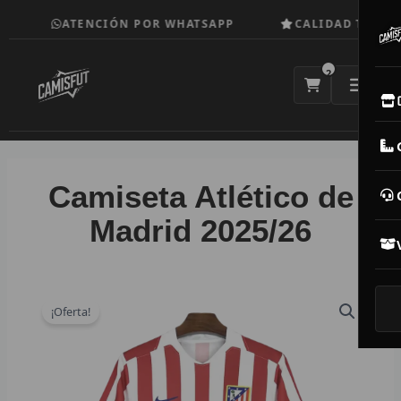
Ir
ATENCIÓN POR WHATSAPP
CALIDAD TOP
al
contenido
2
E
M
Camiseta Atlético de
N
Madrid 2025/26
CAM
T
¡Oferta!
V
R