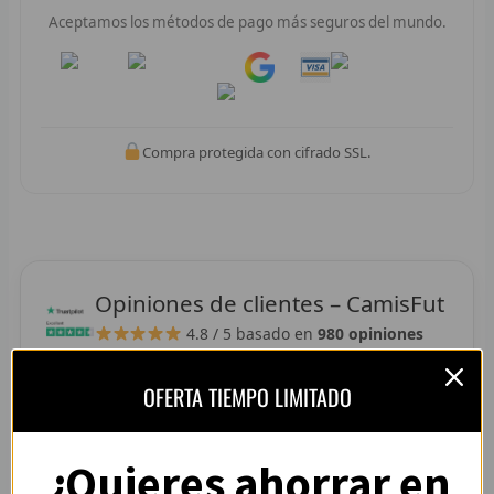
R
Aceptamos los métodos de pago más seguros del mundo.
R
Pay
Pay
R
Compra protegida con cifrado SSL.
R
RET
V
Opiniones de clientes – CamisFut
R
4.8 / 5
basado en
980 opiniones
R
OFERTA TIEMPO LIMITADO
R
“La camiseta llegó perfecta, tallaje correcto y
R
colores muy vivos. Se nota que es de buena
¿Quieres ahorrar en
calidad.”
R