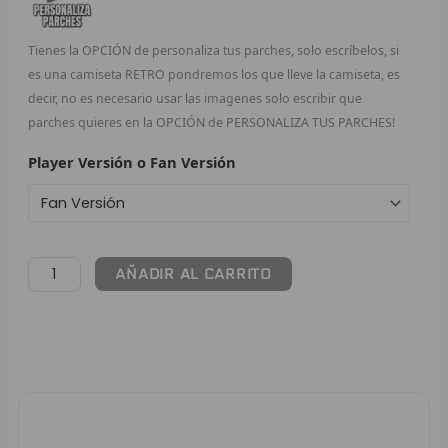
F
Tienes la OPCIÓN de personaliza tus parches, solo escríbelos, si
es una camiseta RETRO pondremos los que lleve la camiseta, es
P
decir, no es necesario usar las imagenes solo escribir que
I
parches quieres en la OPCIÓN de PERSONALIZA TUS PARCHES!
Player Versión o Fan Versión
B
O
RET
AÑADIR AL CARRITO
V
R
R
R
Pago 100% Seguro