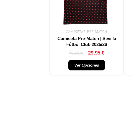
opciones
se
pueden
elegir
CAMISETAS PRE MATCH
en
Camiseta Pre-Match | Sevilla
la
Fútbol Club 2025/26
página
Valorado con
Valorado con
29,95
€
79,95
€
de
producto
Ver Opciones