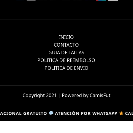
INICIO
CONTACTO
GUIA DE TALLAS
POLITICA DE REEMBOLSO
POLITICA DE ENVIO
Copyright 2021 | Powered by CamisFut
TUITO
TUITO
ATENCIÓN POR WHATSAPP
ATENCIÓN POR WHATSAPP
CALIDAD TOP
CALIDAD TOP
G
G