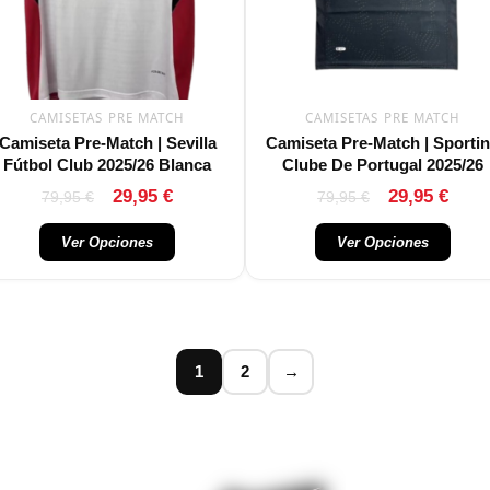
opciones
opciones
se
se
pueden
pueden
elegir
elegir
CAMISETAS PRE MATCH
CAMISETAS PRE MATCH
en
en
Camiseta Pre-Match | Sevilla
Camiseta Pre-Match | Sporti
la
la
Fútbol Club 2025/26 Blanca
Clube De Portugal 2025/26
página
página
Valorado con
29,95
€
29,95
€
79,95
€
79,95
€
de
de
producto
producto
Ver Opciones
Ver Opciones
1
2
→