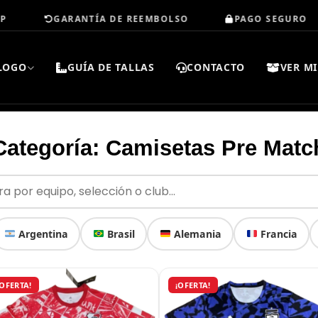
GARANTÍA DE REEMBOLSO
PAGO SEGURO
LOGO
GUÍA DE TALLAS
CONTACTO
VER MI
Categoría: Camisetas Pre Matc
Argentina
Brasil
Alemania
Francia
Este
Este
El
El
El
El
¡OFERTA!
¡OFERTA!
producto
precio
precio
producto
precio
prec
original
actual
original
actu
tiene
tiene