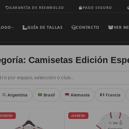
GARANTÍA DE REEMBOLSO
PAGO SEGURO
EN
LOGO
GUÍA DE TALLAS
CONTACTO
VER MI
goría: Camisetas Edición Esp
Argentina
Brasil
Alemania
Francia
Este
Este
El
El
El
El
¡OFERTA!
¡OFERTA!
producto
precio
precio
producto
precio
prec
original
actual
original
actu
tiene
tiene