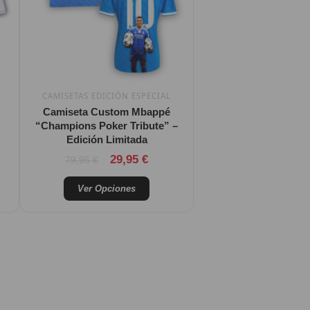
Las
opciones
se
pueden
elegir
CAMISETAS EDICIÓN ESPECIAL
en
Camiseta Custom Mbappé
la
“Champions Poker Tribute” –
página
Edición Limitada
de
Valorado con
29,95
€
79,95
€
producto
Ver Opciones