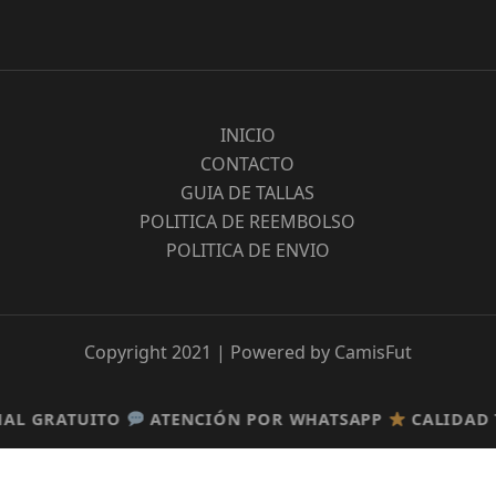
INICIO
CONTACTO
GUIA DE TALLAS
POLITICA DE REEMBOLSO
POLITICA DE ENVIO
Copyright 2021 | Powered by CamisFut
ATENCIÓN POR WHATSAPP
ATENCIÓN POR WHATSAPP
CALIDAD TOP
CALIDAD TOP
GARANT
GARANT