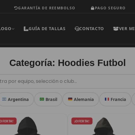
GARANTÍA DE REEMBOLSO
PAGO SEGURO
LOGO
GUÍA DE TALLAS
CONTACTO
VER MI
Categoría: Hoodies Futbol
Argentina
Brasil
Alemania
Francia
Este
Este
El
El
El
El
¡OFERTA!
¡OFERTA!
producto
precio
precio
producto
precio
prec
original
actual
original
actu
tiene
tiene