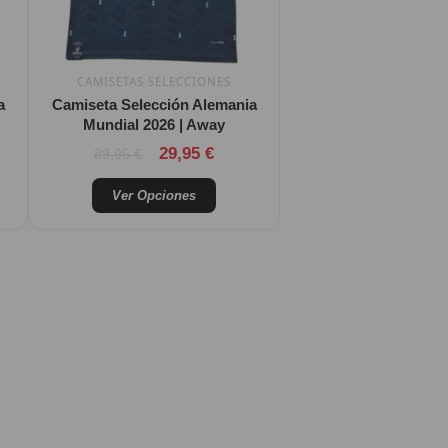
se
pueden
elegir
CAMISETAS SELECCIONES
en
a
Camiseta Selección Alemania
la
Mundial 2026 | Away
página
Valorado con
29,95
€
89,95
€
de
producto
Ver Opciones