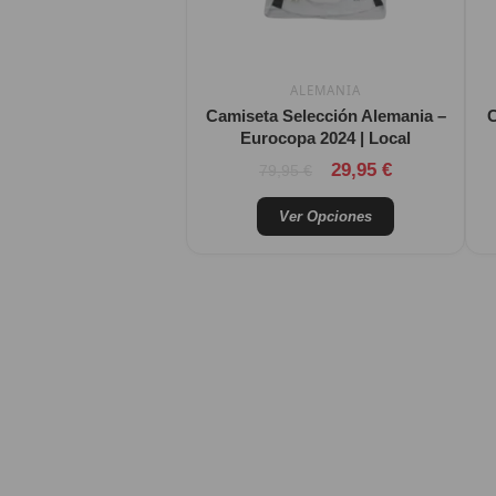
se
pueden
elegir
ALEMANIA
en
Camiseta Selección Alemania –
C
la
Eurocopa 2024 | Local
página
Valorado con
Valorado con
29,95
€
79,95
€
de
producto
Ver Opciones