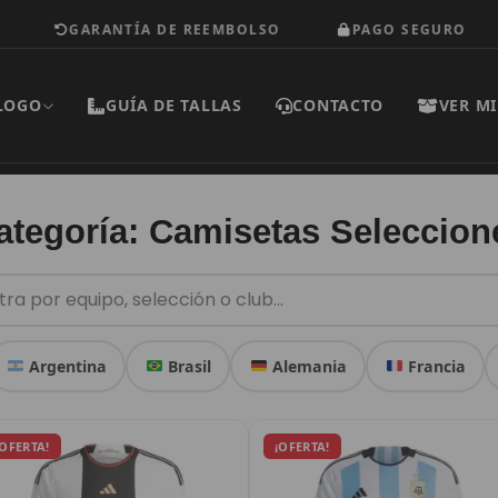
GARANTÍA DE REEMBOLSO
PAGO SEGURO
LOGO
GUÍA DE TALLAS
CONTACTO
VER MI
ategoría: Camisetas Seleccion
Argentina
Brasil
Alemania
Francia
Este
Este
El
El
El
El
¡OFERTA!
¡OFERTA!
producto
precio
precio
producto
precio
prec
original
actual
original
actu
tiene
tiene