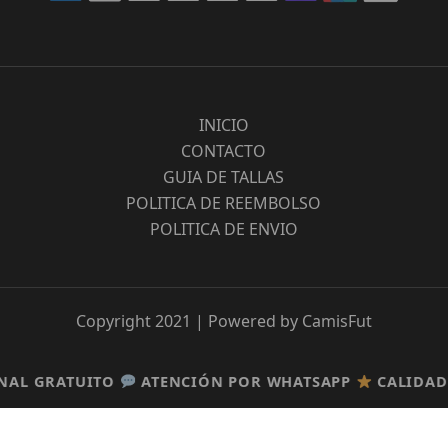
INICIO
CONTACTO
GUIA DE TALLAS
POLITICA DE REEMBOLSO
POLITICA DE ENVIO
Copyright 2021 | Powered by CamisFut
O
O
ATENCIÓN POR WHATSAPP
ATENCIÓN POR WHATSAPP
CALIDAD TOP
CALIDAD TOP
GARAN
GARAN