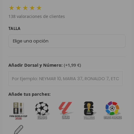
precio
precio
L
★★★★★
original
actual
138
valoraciones de clientes
era:
es:
P
79,95 €.
29,95 €.
Camiseta
TALLA
B
Real
Madrid
S
-
L
USA
2025/26
Añadir Dorsal y Número:
(+1,99 €)
O
cantidad
SEL
Añade tus parches:
V
E
A
A