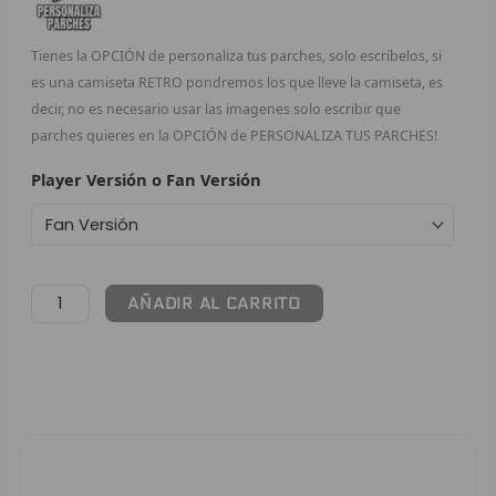
F
Tienes la OPCIÓN de personaliza tus parches, solo escríbelos, si
es una camiseta RETRO pondremos los que lleve la camiseta, es
P
decir, no es necesario usar las imagenes solo escribir que
I
parches quieres en la OPCIÓN de PERSONALIZA TUS PARCHES!
Player Versión o Fan Versión
B
O
RET
AÑADIR AL CARRITO
V
R
R
R
Pago 100% Seguro