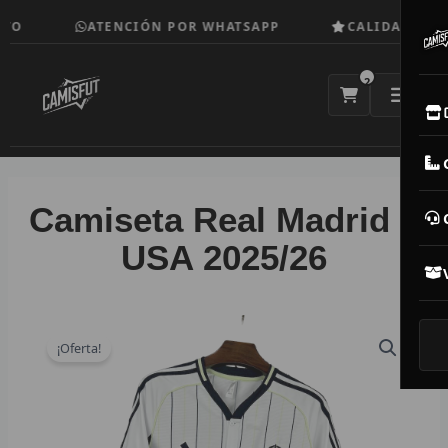
Ir
O
ATENCIÓN POR WHATSAPP
CALIDAD TOP
al
contenido
2
E
M
Camiseta Real Madrid –
N
USA 2025/26
CAM
T
¡Oferta!
V
R