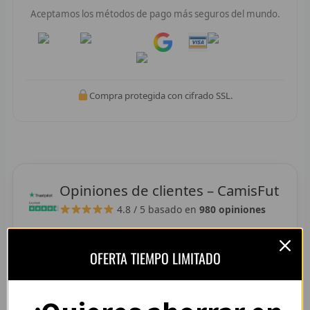
R
Aceptamos los métodos de pago más seguros del mundo.
R
Pay
Pay
R
Compra protegida con cifrado SSL.
R
RET
V
Opiniones de clientes – CamisFut
R
4.8 / 5
basado en
980 opiniones
R
R
OFERTA TIEMPO LIMITADO
“La camiseta llegó perfecta, tallaje correcto y
R
colores muy vivos. Se nota que es de buena
calidad.”
R