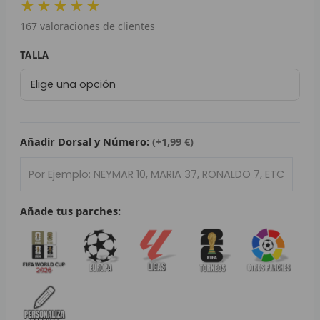
★★★★★
original
actual
L
167
valoraciones de clientes
era:
es:
79,95 €.
29,95 €.
P
Camiseta
TALLA
Real
B
Madrid
Y3
S
2024/25
L
cantidad
Añadir Dorsal y Número:
(+1,99 €)
O
SEL
Añade tus parches:
V
E
A
A