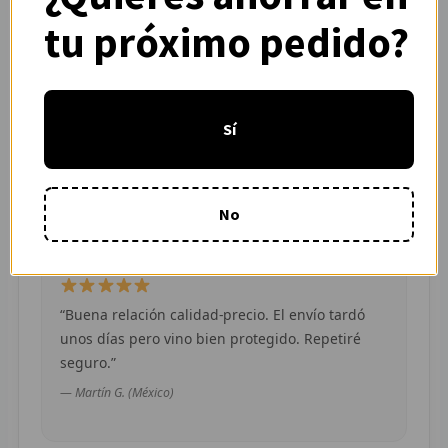
— Adrián L. (España)
tu próximo pedido?
R
R
R
“Pedí dos camisetas de equipos distintos y
Sí
ambas llegaron en buen estado. Atención por
O
WhatsApp rápida y clara.”
— Camila R. (Chile)
MÁS
No
E
P
“Buena relación calidad-precio. El envío tardó
T
unos días pero vino bien protegido. Repetiré
seguro.”
C
— Martín G. (México)
C