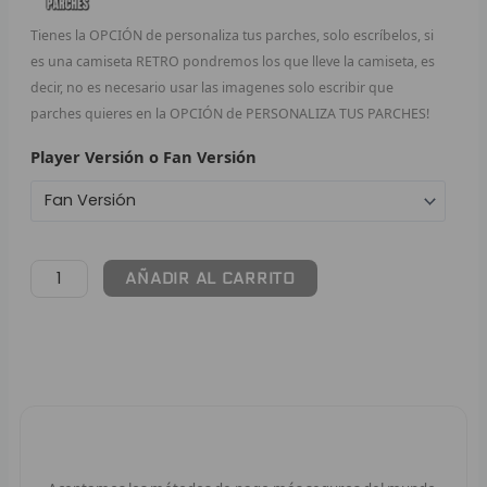
Tienes la OPCIÓN de personaliza tus parches, solo escríbelos, si
F
es una camiseta RETRO pondremos los que lleve la camiseta, es
P
decir, no es necesario usar las imagenes solo escribir que
parches quieres en la OPCIÓN de PERSONALIZA TUS PARCHES!
I
Player Versión o Fan Versión
B
O
AÑADIR AL CARRITO
RET
V
R
R
Pago 100% Seguro
R