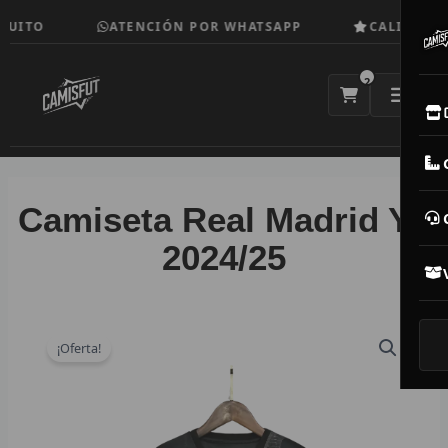
Ir
UITO
ATENCIÓN POR WHATSAPP
CALIDAD TO
al
contenido
2
E
M
Camiseta Real Madrid Y3
N
2024/25
CAM
T
¡Oferta!
V
R