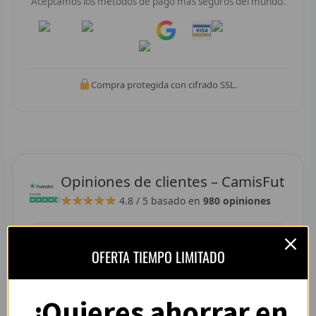
Aceptamos los métodos de pago más seguros del mundo.
R
Pay
Pay
R
R
Compra protegida con cifrado SSL.
R
RET
V
Opiniones de clientes – CamisFut
R
4.8 / 5
basado en
980 opiniones
R
R
OFERTA TIEMPO LIMITADO
“La camiseta llegó perfecta, tallaje correcto y
colores muy vivos. Se nota que es de buena
R
calidad.”
¿Quieres ahorrar en
R