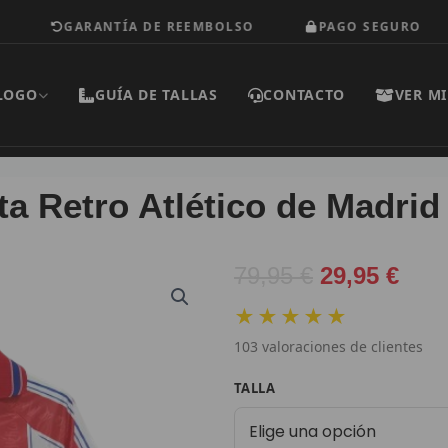
GARANTÍA DE REEMBOLSO
PAGO SEGURO
LOGO
GUÍA DE TALLAS
CONTACTO
VER MI
a Retro Atlético de Madrid
El
El
79,95
€
29,95
€
precio
prec
★★★★★
original
actu
103
valoraciones de clientes
era:
es:
79,95 €.
29,9
Camiseta
TALLA
Retro
Atlético