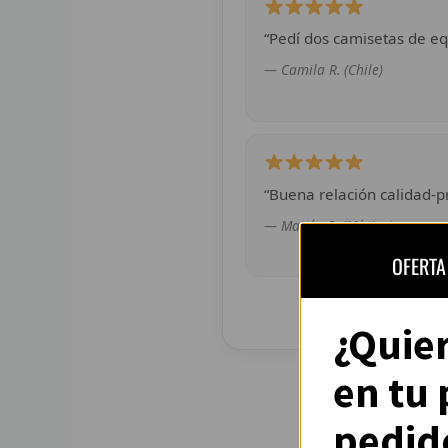
“Pedí dos camisetas de eq
— Camila R. (Chile)
“Buena relación calidad-pr
— Martín G. (México)
OFERTA
¿Quie
en tu
pedid