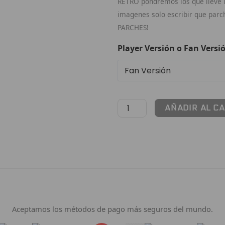
RETRO pondremos los que lleve la
imagenes solo escribir que par
PARCHES!
Player Versión o Fan Versi
AÑADIR AL C
Pago 100% Seguro
Aceptamos los métodos de pago más seguros del mundo.