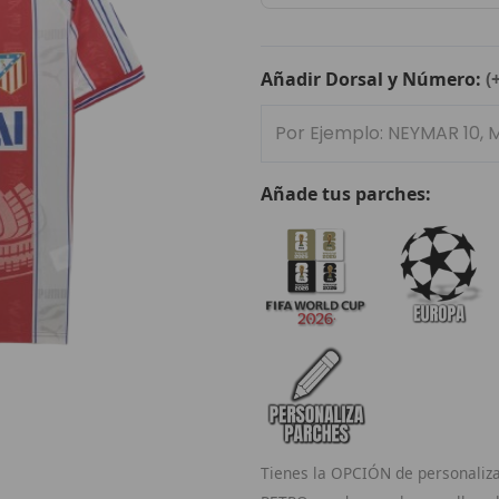
de
Madrid
1996/97
Añadir Dorsal y Número:
(
cantidad
Añade tus parches:
Tienes la OPCIÓN de personaliza 