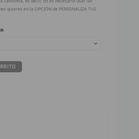
 camiseta, es decir, no es necesario usar las
ches quieres en la OPCIÓN de PERSONALIZA TUS
ón
ARRITO