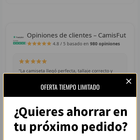
R
R
R
Opiniones de clientes – CamisFut
4.8 / 5
basado en
980 opiniones
R
RET
“La camiseta llegó perfecta, tallaje correcto y
V
colores muy vivos. Se nota que es de buena
R
OFERTA TIEMPO LIMITADO
calidad.”
— Adrián L. (España)
R
¿Quieres ahorrar en
R
tu próximo pedido?
R
“Pedí dos camisetas de equipos distintos y
R
ambas llegaron en buen estado. Atención por