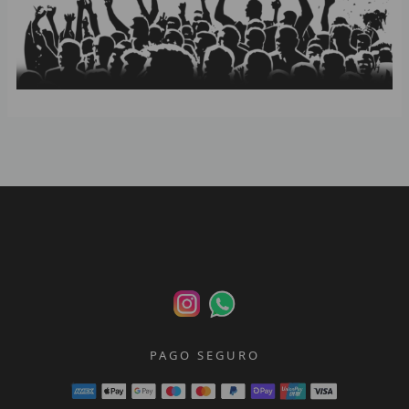
s
a
p
p
PAGO SEGURO