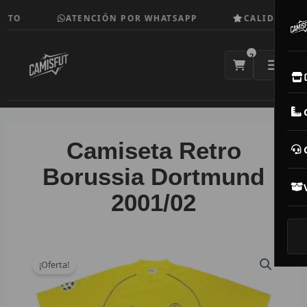
Ir
ITO
ATENCIÓN POR WHATSAPP
CALIDAD TOP
al
contenido
2
E
M
Camiseta Retro
N
Borussia Dortmund
2001/02
CAM
T
V
¡Oferta!
R