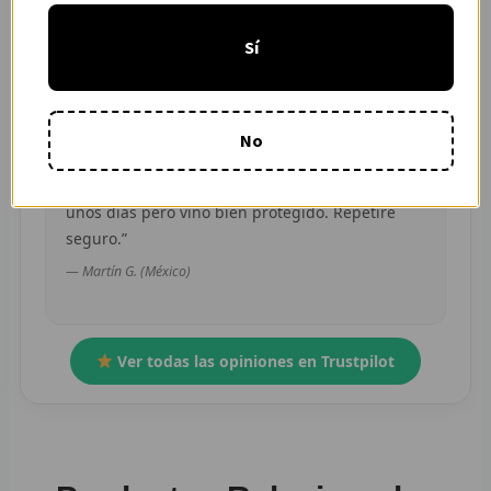
WhatsApp rápida y clara.”
R
Sí
— Camila R. (Chile)
R
R
No
O
“Buena relación calidad-precio. El envío tardó
unos días pero vino bien protegido. Repetiré
MÁS
seguro.”
E
— Martín G. (México)
P
Ver todas las opiniones en Trustpilot
T
C
C