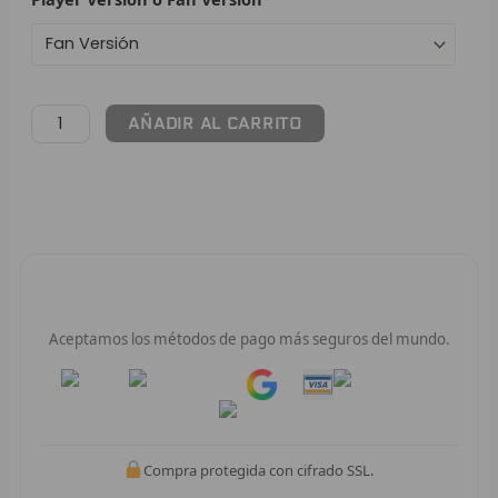
F
P
AÑADIR AL CARRITO
I
B
O
RET
Pago 100% Seguro
V
Aceptamos los métodos de pago más seguros del mundo.
R
Pay
Pay
R
R
Compra protegida con cifrado SSL.