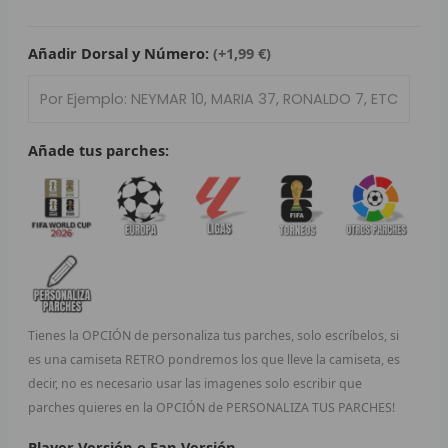
Dortmund
L
2001/02
cantidad
Añadir Dorsal y Número:
(+1,99 €)
P
B
S
Añade tus parches:
L
O
SEL
V
Tienes la OPCIÓN de personaliza tus parches, solo escríbelos, si
E
es una camiseta RETRO pondremos los que lleve la camiseta, es
decir, no es necesario usar las imagenes solo escribir que
A
parches quieres en la OPCIÓN de PERSONALIZA TUS PARCHES!
A
Player Versión o Fan Versión