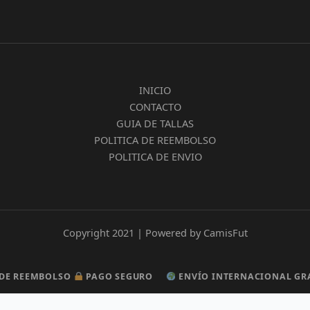
INICIO
CONTACTO
GUIA DE TALLAS
POLITICA DE REEMBOLSO
POLITICA DE ENVIO
Copyright 2021 | Powered by CamisFut
REEMBOLSO
REEMBOLSO
PAGO SEGURO
PAGO SEGURO
ENVÍO INTERNACIONAL GRATUI
ENVÍO INTERNACIONAL GRATUI