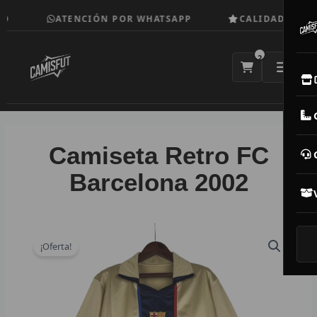
Ir
ATENCIÓN POR WHATSAPP
CALIDAD TOP
al
contenido
2
E
M
Camiseta Retro FC
N
Barcelona 2002
CAM
T
¡Oferta!
V
R