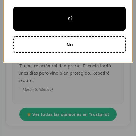
“Pedí dos camisetas de equipos distintos y
R
ambas llegaron en buen estado. Atención por
Sí
WhatsApp rápida y clara.”
R
— Camila R. (Chile)
R
No
O
MÁS
“Buena relación calidad-precio. El envío tardó
unos días pero vino bien protegido. Repetiré
E
seguro.”
P
— Martín G. (México)
T
C
Ver todas las opiniones en Trustpilot
C