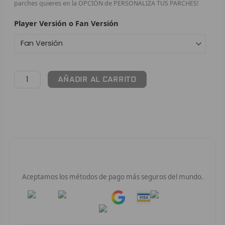
parches quieres en la OPCIÓN de PERSONALIZA TUS PARCHES!
F
Player Versión o Fan Versión
P
I
AÑADIR AL CARRITO
B
O
RET
V
Pago 100% Seguro
R
Aceptamos los métodos de pago más seguros del mundo.
R
Pay
Pay
R