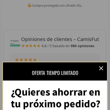
R
Compra protegida con cifrado SSL.
R
R
R
Opiniones de clientes – CamisFut
4.8 / 5
basado en
980 opiniones
RET
V
R
“La camiseta llegó perfecta, tallaje correcto y
OFERTA TIEMPO LIMITADO
colores muy vivos. Se nota que es de buena
R
calidad.”
— Adrián L. (España)
R
¿Quieres ahorrar en
R
tu próximo pedido?
R