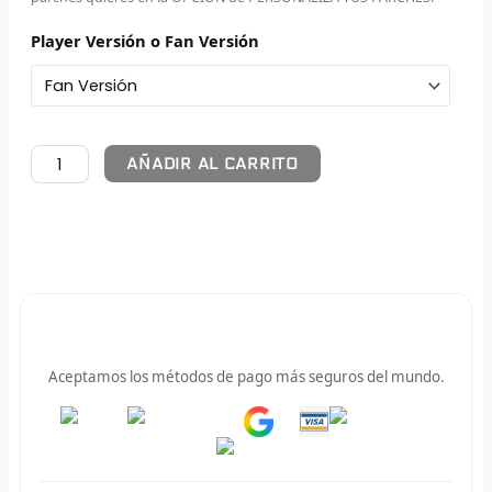
Player Versión o Fan Versión
F
P
I
AÑADIR AL CARRITO
B
O
RET
V
Pago 100% Seguro
R
Aceptamos los métodos de pago más seguros del mundo.
R
Pay
Pay
R