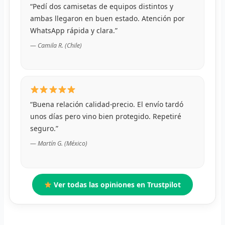
“Pedí dos camisetas de equipos distintos y
R
ambas llegaron en buen estado. Atención por
WhatsApp rápida y clara.”
R
— Camila R. (Chile)
R
O
“Buena relación calidad-precio. El envío tardó
MÁS
unos días pero vino bien protegido. Repetiré
E
seguro.”
— Martín G. (México)
P
T
Ver todas las opiniones en Trustpilot
C
C