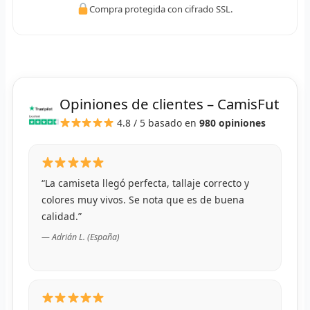
Compra protegida con cifrado SSL.
R
R
R
R
Opiniones de clientes – CamisFut
4.8 / 5
basado en
980 opiniones
RET
V
“La camiseta llegó perfecta, tallaje correcto y
R
colores muy vivos. Se nota que es de buena
calidad.”
R
— Adrián L. (España)
R
R
R