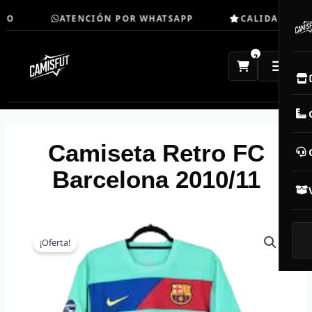
Ir
O
ATENCIÓN POR WHATSAPP
CALIDAD TOP
al
contenido
2
E
M
Camiseta Retro FC
N
Barcelona 2010/11
CAM
T
¡Oferta!
V
R