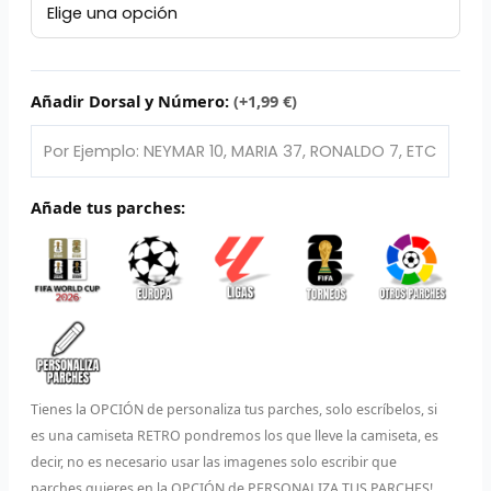
FC
L
Barcelona
P
2010/11
cantidad
Añadir Dorsal y Número:
(+1,99 €)
B
S
Añade tus parches:
L
O
SEL
V
E
Tienes la OPCIÓN de personaliza tus parches, solo escríbelos, si
es una camiseta RETRO pondremos los que lleve la camiseta, es
A
decir, no es necesario usar las imagenes solo escribir que
A
parches quieres en la OPCIÓN de PERSONALIZA TUS PARCHES!