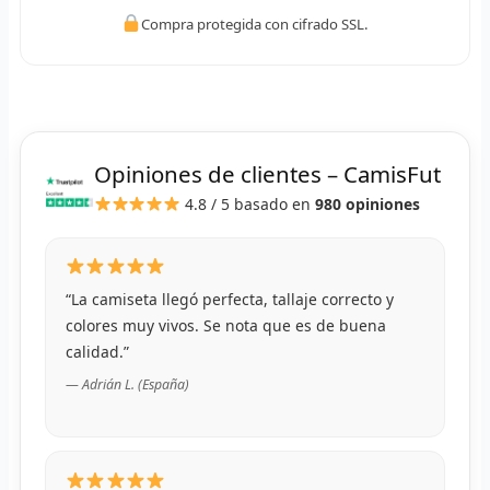
R
Compra protegida con cifrado SSL.
R
R
R
Opiniones de clientes – CamisFut
4.8 / 5
basado en
980 opiniones
RET
V
R
“La camiseta llegó perfecta, tallaje correcto y
colores muy vivos. Se nota que es de buena
R
calidad.”
— Adrián L. (España)
R
R
R