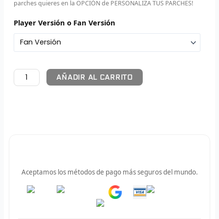
parches quieres en la OPCIÓN de PERSONALIZA TUS PARCHES!
F
Player Versión o Fan Versión
P
I
AÑADIR AL CARRITO
B
O
RET
V
Pago 100% Seguro
R
Aceptamos los métodos de pago más seguros del mundo.
R
Pay
Pay
R