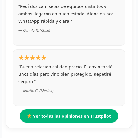
“Pedí dos camisetas de equipos distintos y
R
ambas llegaron en buen estado. Atención por
WhatsApp rápida y clara.”
R
— Camila R. (Chile)
R
O
MÁS
“Buena relación calidad-precio. El envío tardó
unos días pero vino bien protegido. Repetiré
E
seguro.”
P
— Martín G. (México)
T
C
Ver todas las opiniones en Trustpilot
C