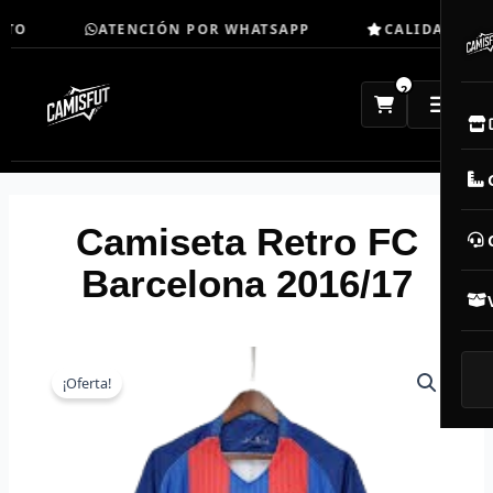
Ir
TO
ATENCIÓN POR WHATSAPP
CALIDAD TOP
al
contenido
2
E
M
Camiseta Retro FC
N
Barcelona 2016/17
CAM
T
¡Oferta!
V
R