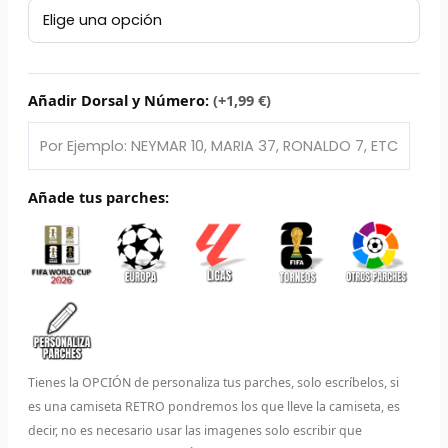
Retro
L
FC
Barcelona
P
2016/17
cantidad
Añadir Dorsal y Número:
(+1,99 €)
B
S
L
Añade tus parches:
O
SEL
V
E
Tienes la OPCIÓN de personaliza tus parches, solo escríbelos, si
A
es una camiseta RETRO pondremos los que lleve la camiseta, es
decir, no es necesario usar las imagenes solo escribir que
A