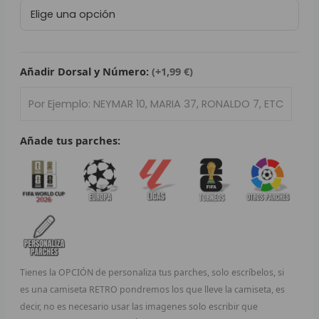
Retro
L
FC
Barcelona
P
2019/20
cantidad
Añadir Dorsal y Número:
(+1,99 €)
B
S
L
Añade tus parches:
O
SEL
V
E
Tienes la OPCIÓN de personaliza tus parches, solo escríbelos, si
A
es una camiseta RETRO pondremos los que lleve la camiseta, es
decir, no es necesario usar las imagenes solo escribir que
A