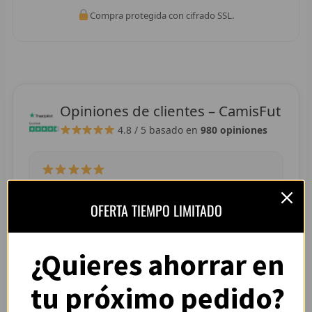
R
Compra protegida con cifrado SSL.
R
R
R
Opiniones de clientes – CamisFut
4.8 / 5
basado en
980 opiniones
RET
V
R
“La camiseta llegó perfecta, tallaje correcto y
OFERTA TIEMPO LIMITADO
colores muy vivos. Se nota que es de buena
R
calidad.”
— Adrián L. (España)
R
¿Quieres ahorrar en
R
tu próximo pedido?
R