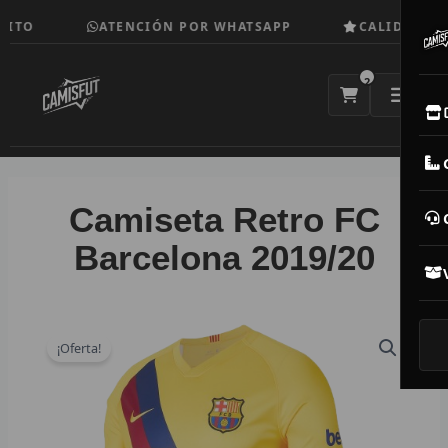
Ir
ITO
ATENCIÓN POR WHATSAPP
CALIDAD TOP
al
contenido
2
E
M
Camiseta Retro FC
N
Barcelona 2019/20
CAM
T
¡Oferta!
V
R