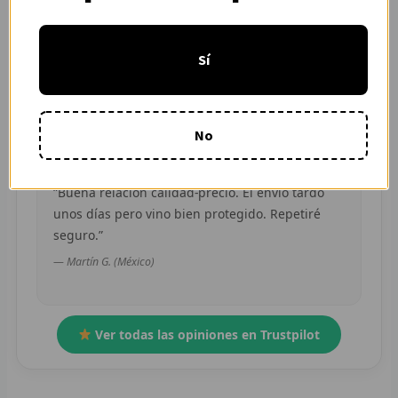
“Pedí dos camisetas de equipos distintos y
R
ambas llegaron en buen estado. Atención por
Sí
WhatsApp rápida y clara.”
R
— Camila R. (Chile)
R
No
O
MÁS
“Buena relación calidad-precio. El envío tardó
unos días pero vino bien protegido. Repetiré
E
seguro.”
P
— Martín G. (México)
T
C
Ver todas las opiniones en Trustpilot
C