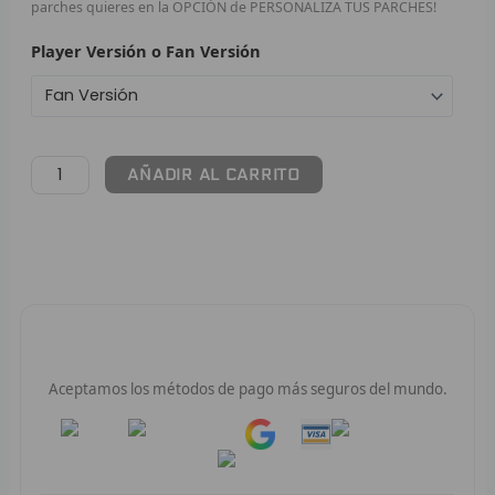
parches quieres en la OPCIÓN de PERSONALIZA TUS PARCHES!
F
Player Versión o Fan Versión
P
I
AÑADIR AL CARRITO
B
O
RET
V
Pago 100% Seguro
R
Aceptamos los métodos de pago más seguros del mundo.
R
Pay
Pay
R