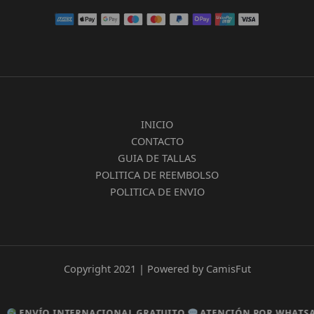
INICIO
CONTACTO
GUIA DE TALLAS
POLITICA DE REEMBOLSO
POLITICA DE ENVIO
Copyright 2021 | Powered by CamisFut
NVÍO INTERNACIONAL GRATUITO
NVÍO INTERNACIONAL GRATUITO
ATENCIÓN POR WHATSAPP
ATENCIÓN POR WHATSAPP