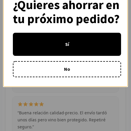
¿Quieres ahorrar en
colores muy vivos. Se nota que es de buena
R
calidad.”
tu próximo pedido?
— Adrián L. (España)
R
R
Sí
O
“Pedí dos camisetas de equipos distintos y
MÁS
ambas llegaron en buen estado. Atención por
No
WhatsApp rápida y clara.”
E
— Camila R. (Chile)
P
T
C
“Buena relación calidad-precio. El envío tardó
unos días pero vino bien protegido. Repetiré
C
seguro.”