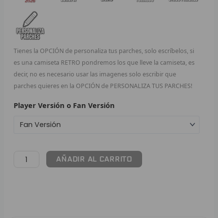
F
P
Tienes la OPCIÓN de personaliza tus parches, solo escríbelos, si
I
es una camiseta RETRO pondremos los que lleve la camiseta, es
decir, no es necesario usar las imagenes solo escribir que
B
parches quieres en la OPCIÓN de PERSONALIZA TUS PARCHES!
O
Player Versión o Fan Versión
RET
V
AÑADIR AL CARRITO
R
R
R