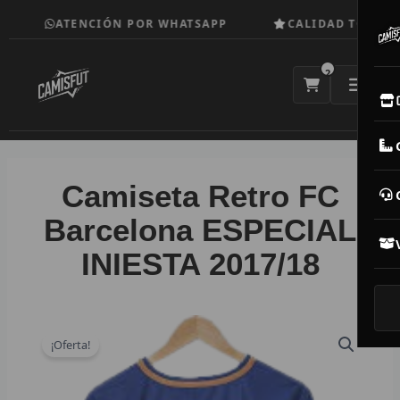
Ir
ATENCIÓN POR WHATSAPP
CALIDAD TOP
al
contenido
2
E
M
Camiseta Retro FC
N
Barcelona ESPECIAL
INIESTA 2017/18
CAM
T
V
¡Oferta!
R