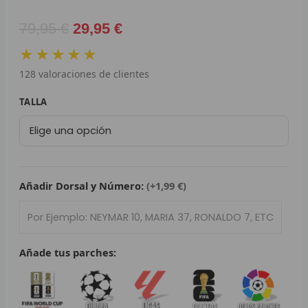
L
El
El
79,95
€
29,95
€
precio
precio
P
★★★★★
original
actual
B
128
valoraciones de clientes
era:
es:
79,95 €.
29,95 €.
Camiseta
S
TALLA
Retro
L
FC
Barcelona
O
ESPECIAL
INIESTA
Añadir Dorsal y Número:
(+1,99 €)
SEL
2017/18
cantidad
V
E
Añade tus parches:
A
A