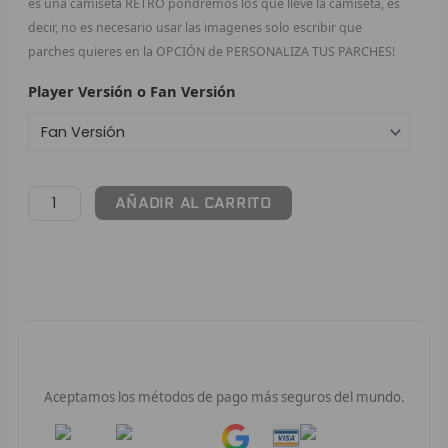
es una camiseta RETRO pondremos los que lleve la camiseta, es
decir, no es necesario usar las imagenes solo escribir que
F
parches quieres en la OPCIÓN de PERSONALIZA TUS PARCHES!
P
Player Versión o Fan Versión
I
B
AÑADIR AL CARRITO
O
RET
V
R
Pago 100% Seguro
R
Aceptamos los métodos de pago más seguros del mundo.
R
Pay
Pay