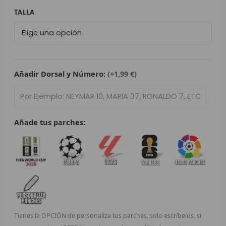
79,95 €.
29,95 €.
L
Camiseta
TALLA
Retro
P
Juventus
de
B
Turín
2019/20
Añadir Dorsal y Número:
(+1,99 €)
S
cantidad
L
O
Añade tus parches:
SEL
V
E
A
Tienes la OPCIÓN de personaliza tus parches, solo escríbelos, si
A