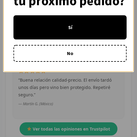
tu próximo pedido?
R
“Pedí dos camisetas de equipos distintos y
R
Sí
ambas llegaron en buen estado. Atención por
WhatsApp rápida y clara.”
R
— Camila R. (Chile)
O
No
MÁS
E
“Buena relación calidad-precio. El envío tardó
unos días pero vino bien protegido. Repetiré
P
seguro.”
T
— Martín G. (México)
C
C
Ver todas las opiniones en Trustpilot