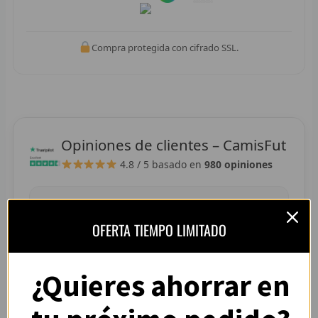
R
R
Compra protegida con cifrado SSL.
R
R
RET
Opiniones de clientes – CamisFut
V
4.8 / 5
basado en
980 opiniones
R
R
“La camiseta llegó perfecta, tallaje correcto y
OFERTA TIEMPO LIMITADO
colores muy vivos. Se nota que es de buena
R
calidad.”
¿Quieres ahorrar en
R
— Adrián L. (España)
R