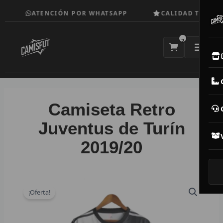
Ir
ATENCIÓN POR WHATSAPP
CALIDAD TOP
al
contenido
2
E
M
Camiseta Retro
N
Juventus de Turín
2019/20
CAM
T
V
¡Oferta!
R