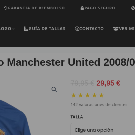
RANTÍA DE REEMBOLSO
PAGO SEGURO
ENVÍO
LOGO
GUÍA DE TALLAS
CONTACTO
VER MI
o Manchester United 2008/
El
El
79,95
€
29,95
€
precio
prec
★★★★★
original
actu
142
valoraciones de clientes
era:
es:
79,95 €.
29,9
Camiseta
TALLA
Retro
Manchester