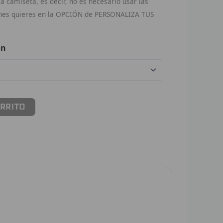
 camiseta, es decir, no es necesario usar las
ches quieres en la OPCIÓN de PERSONALIZA TUS
ón
ARRITO