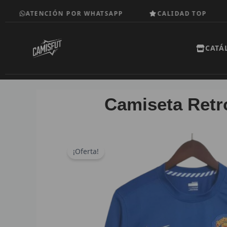
Ir
ATENCIÓN POR WHATSAPP
CALIDAD TOP
GA
al
contenido
CATÁ
Camiseta Retr
¡Oferta!