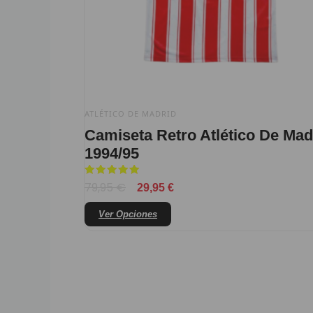
elegir
en
la
página
de
producto
ATLÉTICO DE MADRID
Camiseta Retro Atlético De Mad
1994/95
Valorado
79,95
€
29,95
€
con
5
de 5
Ver Opciones