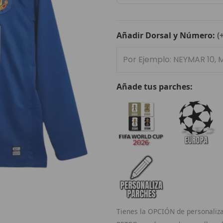
United
2008/09
Manga
Añadir Dorsal y Número:
(
Larga
cantidad
Añade tus parches:
Tienes la OPCIÓN de personaliza 