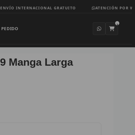
era:
es:
 INTERNACIONAL GRATUITO
ATENCIÓN POR WHATSA
79,95 €.
29,95 €.
2
 PEDIDO
09 Manga Larga
io
al
5 €.