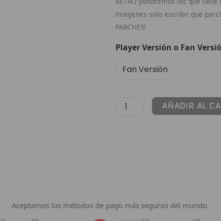
RETRO pondremos los que lleve la
imagenes solo escribir que par
PARCHES!
Player Versión o Fan Versi
AÑADIR AL C
Pago 100% Seguro
Aceptamos los métodos de pago más seguros del mundo.