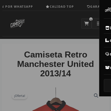
Ir
N POR WHATSAPP
CALIDAD TOP
GARANTÍA D
al
contenido
2
E
M
Camiseta Retro
N
Manchester United
2013/14
CAM
T
V
¡Oferta!
R