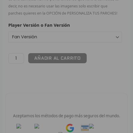
decir, no es necesario usar las imagenes solo escribir que
F
parches quieres en la OPCIÓN de PERSONALIZA TUS PARCHES!
P
Player Versión o Fan Versión
I
B
AÑADIR AL CARRITO
O
RET
V
R
Pago 100% Seguro
R
Aceptamos los métodos de pago más seguros del mundo.
R
Pay
Pay