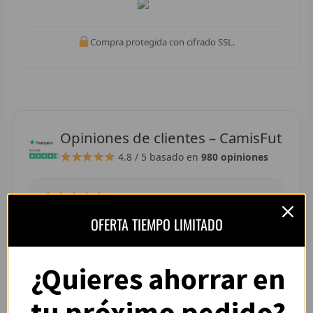
R
R
Compra protegida con cifrado SSL.
R
R
RET
Opiniones de clientes – CamisFut
4.8 / 5
basado en
980 opiniones
V
R
“La camiseta llegó perfecta, tallaje correcto y
R
OFERTA TIEMPO LIMITADO
colores muy vivos. Se nota que es de buena
R
calidad.”
¿Quieres ahorrar en
— Adrián L. (España)
R
tu próximo pedido?
R