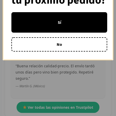
R
“Pedí dos camisetas de equipos distintos y
R
ambas llegaron en buen estado. Atención por
Sí
WhatsApp rápida y clara.”
R
— Camila R. (Chile)
O
No
MÁS
E
“Buena relación calidad-precio. El envío tardó
unos días pero vino bien protegido. Repetiré
P
seguro.”
T
— Martín G. (México)
C
Ver todas las opiniones en Trustpilot
C