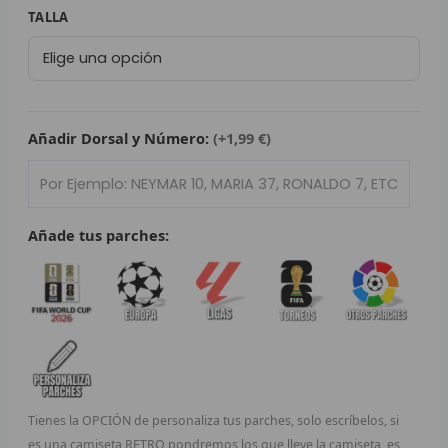
79,95 €.
29,95 €.
Camiseta
TALLA
L
Retro
Manchester
P
United
B
2013/14
cantidad
Añadir Dorsal y Número:
(+1,99 €)
S
L
O
Añade tus parches:
SEL
V
E
A
Tienes la OPCIÓN de personaliza tus parches, solo escríbelos, si
A
es una camiseta RETRO pondremos los que lleve la camiseta, es