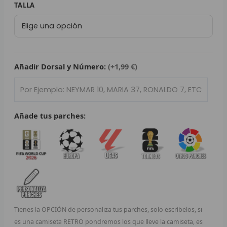
Camiseta
TALLA
L
Retro
Monaco
P
Football
Club
B
1999/00
Añadir Dorsal y Número:
(+1,99 €)
S
cantidad
L
Añade tus parches:
O
SEL
V
E
A
Tienes la OPCIÓN de personaliza tus parches, solo escríbelos, si
es una camiseta RETRO pondremos los que lleve la camiseta, es
A