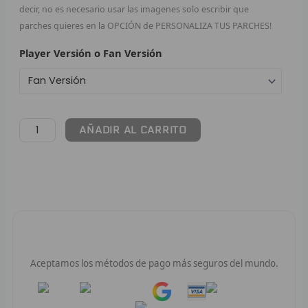
decir, no es necesario usar las imagenes solo escribir que
F
parches quieres en la OPCIÓN de PERSONALIZA TUS PARCHES!
Player Versión o Fan Versión
P
I
B
AÑADIR AL CARRITO
O
RET
V
R
Pago 100% Seguro
R
Aceptamos los métodos de pago más seguros del mundo.
R
Pay
Pay