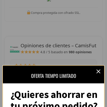
R
Compra protegida con cifrado SSL.
R
R
R
Opiniones de clientes – CamisFut
RET
4.8 / 5
basado en
980 opiniones
V
R
“La camiseta llegó perfecta, tallaje correcto y
OFERTA TIEMPO LIMITADO
R
colores muy vivos. Se nota que es de buena
calidad.”
R
¿Quieres ahorrar en
— Adrián L. (España)
R
tu próximo pedido?
R