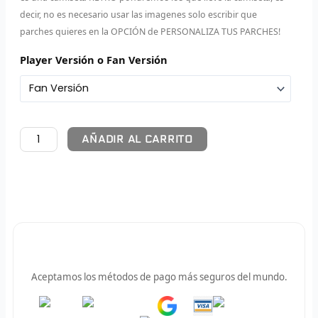
decir, no es necesario usar las imagenes solo escribir que
F
parches quieres en la OPCIÓN de PERSONALIZA TUS PARCHES!
P
Player Versión o Fan Versión
I
B
AÑADIR AL CARRITO
O
RET
V
R
Pago 100% Seguro
R
Aceptamos los métodos de pago más seguros del mundo.
R
Pay
Pay