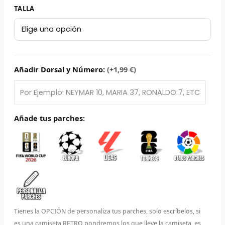
79,95 €.
29,95 €.
Camiseta
TALLA
L
Retro
Olympique
P
de
B
Lyon
2001/02
Añadir Dorsal y Número:
(+1,99 €)
S
cantidad
L
O
Añade tus parches:
SEL
V
E
A
Tienes la OPCIÓN de personaliza tus parches, solo escríbelos, si
A
es una camiseta RETRO pondremos los que lleve la camiseta, es