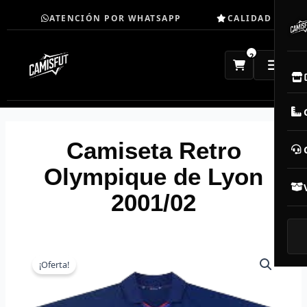
Ir
ATENCIÓN POR WHATSAPP
CALIDAD TOP
al
contenido
2
E
M
Camiseta Retro
N
Olympique de Lyon
2001/02
CAM
T
V
¡Oferta!
R