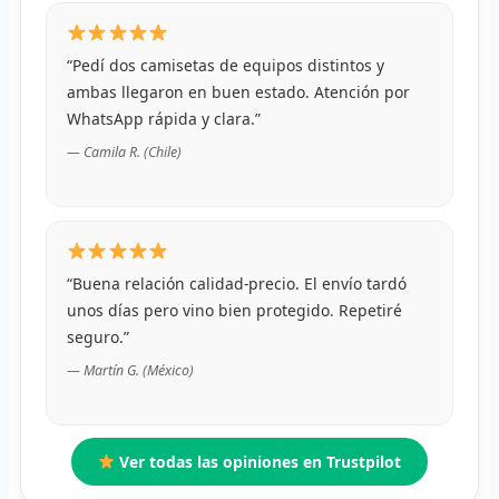
R
“Pedí dos camisetas de equipos distintos y
R
ambas llegaron en buen estado. Atención por
WhatsApp rápida y clara.”
R
— Camila R. (Chile)
O
MÁS
E
“Buena relación calidad-precio. El envío tardó
unos días pero vino bien protegido. Repetiré
P
seguro.”
T
— Martín G. (México)
C
Ver todas las opiniones en Trustpilot
C