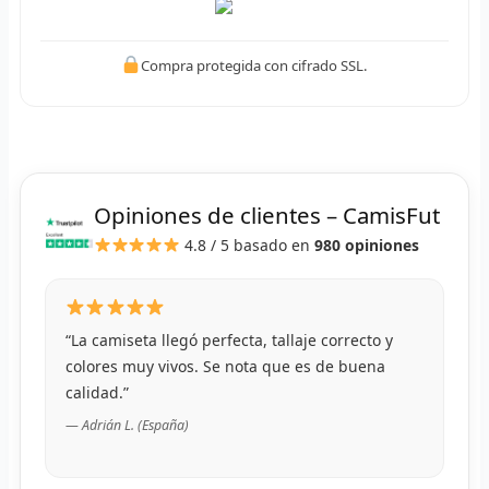
R
R
Compra protegida con cifrado SSL.
R
R
RET
Opiniones de clientes – CamisFut
4.8 / 5
basado en
980 opiniones
V
R
“La camiseta llegó perfecta, tallaje correcto y
R
colores muy vivos. Se nota que es de buena
R
calidad.”
— Adrián L. (España)
R
R