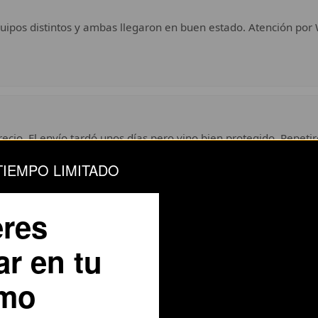
uipos distintos y ambas llegaron en buen estado. Atención por 
ecio. El envío tardó unos días pero vino bien protegido. Repetir
TIEMPO LIMITADO
res
Ver todas las opiniones en Trustpilot
ar en tu
imo