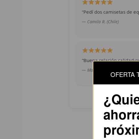
“Pedí dos camisetas de eq
— Camila R. (Chile)
“Buena relación calidad-pr
— Martín G. (México)
OFERTA 
¿Quie
ahorr
próx