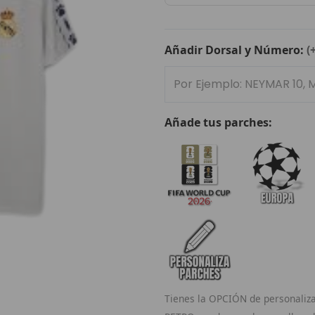
Madrid
1996/97
cantidad
Añadir Dorsal y Número:
(
Añade tus parches:
Tienes la OPCIÓN de personaliza 