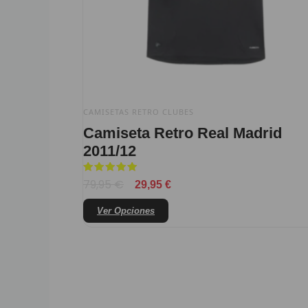
elegir
en
la
página
de
producto
CAMISETAS RETRO CLUBES
Camiseta Retro Real Madrid
2011/12
Valorado
79,95
€
29,95
€
con
5
de 5
Ver Opciones