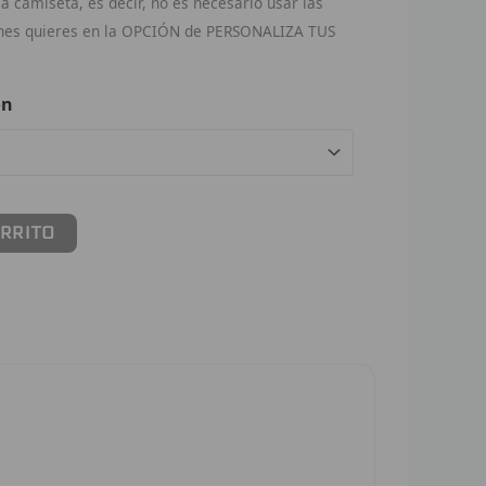
 camiseta, es decir, no es necesario usar las
ches quieres en la OPCIÓN de PERSONALIZA TUS
ón
ARRITO