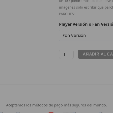
RETRO pondremos los que lleve la
imagenes solo escribir que par
PARCHES!
Player Versión o Fan Versi
AÑADIR AL C
Pago 100% Seguro
Aceptamos los métodos de pago más seguros del mundo.