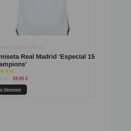
elegir
en
la
página
de
producto
SETAS EDICIÓN ESPECIAL
miseta Real Madrid ‘Especial 15
ampions’
orado
95
€
29,95
€
er Opciones