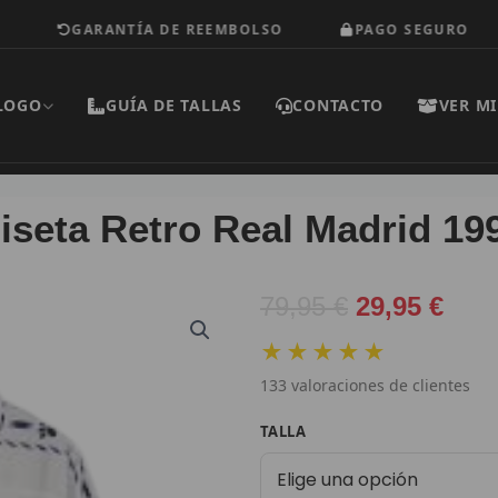
GARANTÍA DE REEMBOLSO
PAGO SEGURO
LOGO
GUÍA DE TALLAS
CONTACTO
VER MI
seta Retro Real Madrid 19
El
El
79,95
€
29,95
€
precio
prec
★★★★★
original
actu
133
valoraciones de clientes
era:
es:
79,95 €.
29,9
Camiseta
TALLA
Retro
Real