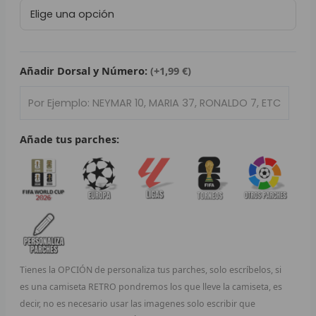
Retro
L
Real
Madrid
P
2002/03
cantidad
Añadir Dorsal y Número:
(+1,99 €)
B
S
L
Añade tus parches:
O
SEL
V
E
Tienes la OPCIÓN de personaliza tus parches, solo escríbelos, si
A
es una camiseta RETRO pondremos los que lleve la camiseta, es
decir, no es necesario usar las imagenes solo escribir que
A