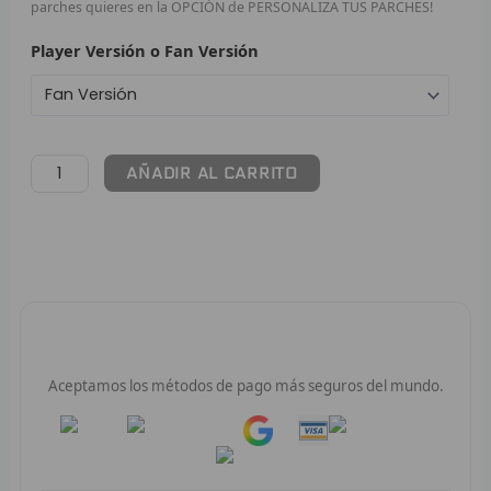
parches quieres en la OPCIÓN de PERSONALIZA TUS PARCHES!
F
Player Versión o Fan Versión
P
I
AÑADIR AL CARRITO
B
O
RET
V
Pago 100% Seguro
R
Aceptamos los métodos de pago más seguros del mundo.
R
Pay
Pay
R