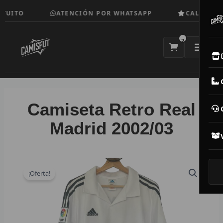
Ir
UITO
ATENCIÓN POR WHATSAPP
CALIDAD TO
al
contenido
2
E
M
Camiseta Retro Real
N
Madrid 2002/03
CAM
T
¡Oferta!
V
R