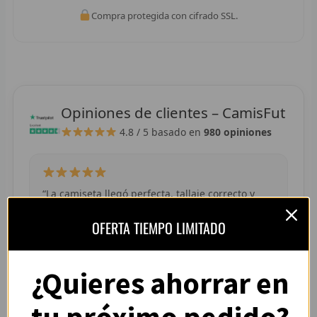
R
Compra protegida con cifrado SSL.
R
R
R
Opiniones de clientes – CamisFut
4.8 / 5
basado en
980 opiniones
RET
V
R
“La camiseta llegó perfecta, tallaje correcto y
colores muy vivos. Se nota que es de buena
R
OFERTA TIEMPO LIMITADO
calidad.”
— Adrián L. (España)
R
¿Quieres ahorrar en
R
R