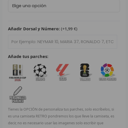
Retro
L
Real
Madrid
P
2017/18
cantidad
Añadir Dorsal y Número:
(+1,99 €)
B
S
L
Añade tus parches:
O
SEL
V
E
Tienes la OPCIÓN de personaliza tus parches, solo escríbelos, si
A
es una camiseta RETRO pondremos los que lleve la camiseta, es
decir, no es necesario usar las imagenes solo escribir que
A