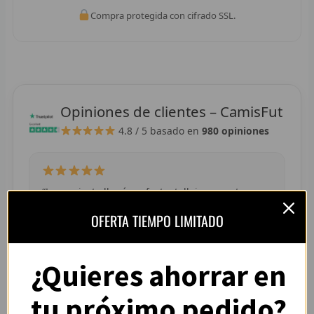
R
Compra protegida con cifrado SSL.
R
R
R
Opiniones de clientes – CamisFut
4.8 / 5
basado en
980 opiniones
RET
V
R
“La camiseta llegó perfecta, tallaje correcto y
colores muy vivos. Se nota que es de buena
OFERTA TIEMPO LIMITADO
R
calidad.”
— Adrián L. (España)
R
¿Quieres ahorrar en
R
tu próximo pedido?
R