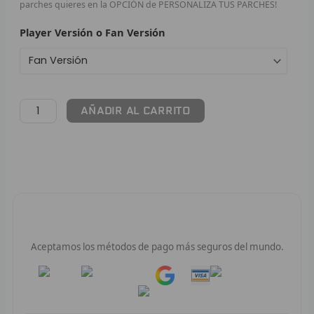
parches quieres en la OPCIÓN de PERSONALIZA TUS PARCHES!
F
Player Versión o Fan Versión
P
I
AÑADIR AL CARRITO
B
O
RET
V
Pago 100% Seguro
R
Aceptamos los métodos de pago más seguros del mundo.
R
Pay
Pay
R