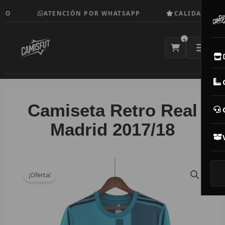
Ir
O
ATENCIÓN POR WHATSAPP
CALIDAD TOP
al
contenido
2
E
M
Camiseta Retro Real
N
Madrid 2017/18
CAM
T
¡Oferta!
V
R