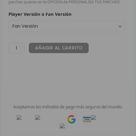
parches quieres en la OPCIÓN de PERSONALIZA TUS PARCHES!
F
Player Versión o Fan Versión
P
I
AÑADIR AL CARRITO
B
O
RET
V
Pago 100% Seguro
R
Aceptamos los métodos de pago más seguros del mundo.
R
Pay
Pay
R