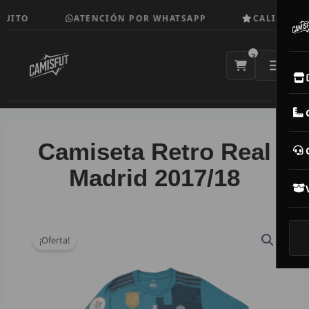
Ir
UITO
ATENCIÓN POR WHATSAPP
CALIDAD TO
al
contenido
2
E
M
Camiseta Retro Real
N
Madrid 2017/18
CAM
T
¡Oferta!
V
R