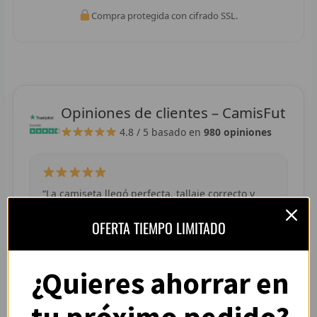
R
Compra protegida con cifrado SSL.
R
R
R
Opiniones de clientes – CamisFut
4.8 / 5
basado en
980 opiniones
RET
V
R
“La camiseta llegó perfecta, tallaje correcto y
colores muy vivos. Se nota que es de buena
R
OFERTA TIEMPO LIMITADO
calidad.”
— Adrián L. (España)
R
¿Quieres ahorrar en
R
R