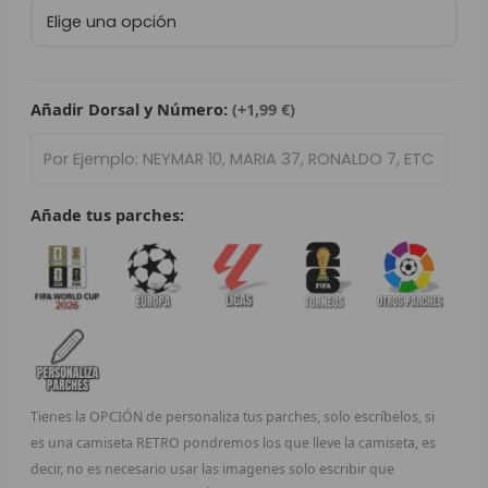
Retro
L
Real
Madrid
P
2017/18
cantidad
Añadir Dorsal y Número:
(+1,99 €)
B
S
L
Añade tus parches:
O
SEL
V
E
Tienes la OPCIÓN de personaliza tus parches, solo escríbelos, si
A
es una camiseta RETRO pondremos los que lleve la camiseta, es
decir, no es necesario usar las imagenes solo escribir que
A