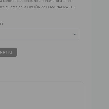
 camiseta, es decir, no es necesario usar las
ches quieres en la OPCIÓN de PERSONALIZA TUS
ón
ARRITO