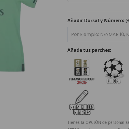
Madrid
2019/20
cantidad
Añadir Dorsal y Número:
(
Añade tus parches:
Tienes la OPCIÓN de personaliza 