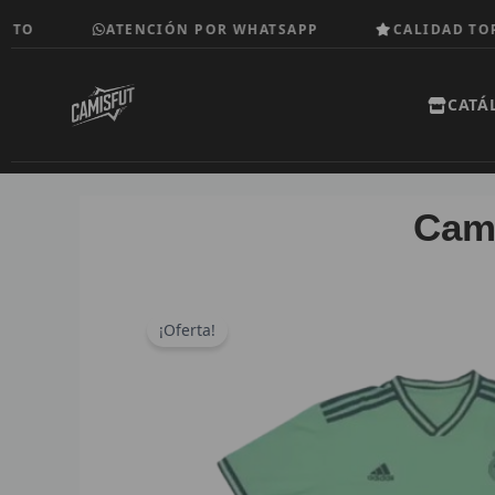
Ir
ATENCIÓN POR WHATSAPP
CALIDAD TOP
al
contenido
CATÁ
Cami
¡Oferta!