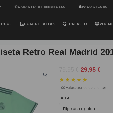
GARANTÍA DE REEMBOLSO
PAGO SEGURO
LOGO
GUÍA DE TALLAS
CONTACTO
VER MI
seta Retro Real Madrid 20
El
El
79,95
€
29,95
€
precio
prec
★★★★★
original
actu
100
valoraciones de clientes
era:
es:
79,95 €.
29,9
Camiseta
TALLA
Retro
Real