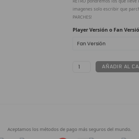
RETRO pondremos los que lleve la
imagenes solo escribir que par
PARCHES!
Player Versión o Fan Versi
AÑADIR AL C
Pago 100% Seguro
Aceptamos los métodos de pago más seguros del mundo.