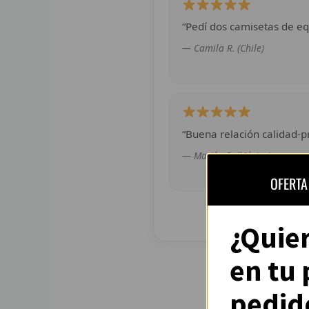
“Pedí dos camisetas de eq
— Camila R. (Chile)
“Buena relación calidad-pr
— Martín G. (México)
OFERTA
¿Quie
en tu
pedid