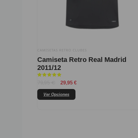
elegir
en
la
página
de
producto
CAMISETAS RETRO CLUBES
Camiseta Retro Real Madrid
2011/12
Valorado
79,95
€
29,95
€
con
5
de 5
Ver Opciones