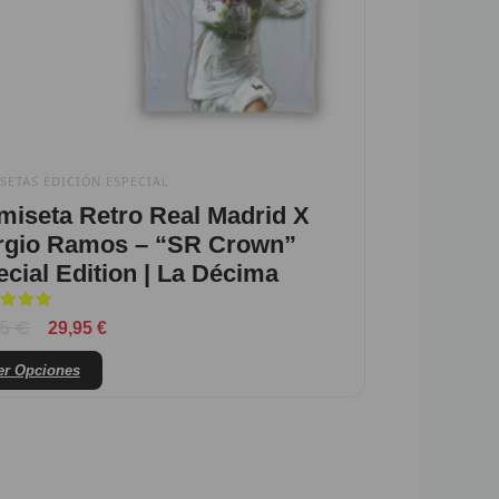
elegir
en
la
página
de
producto
SETAS EDICIÓN ESPECIAL
miseta Retro Real Madrid X
rgio Ramos – “SR Crown”
cial Edition | La Décima
orado
95
€
29,95
€
er Opciones