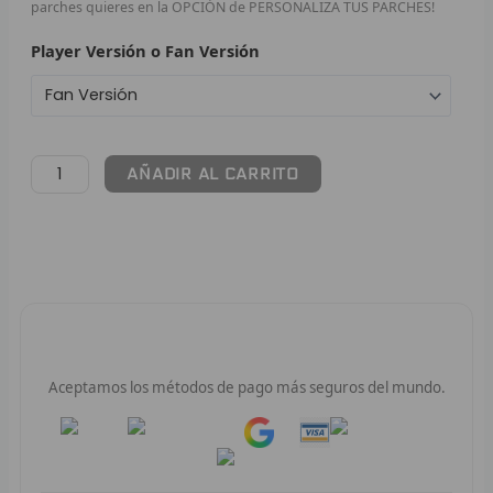
parches quieres en la OPCIÓN de PERSONALIZA TUS PARCHES!
F
Player Versión o Fan Versión
P
I
AÑADIR AL CARRITO
B
O
RET
V
Pago 100% Seguro
R
Aceptamos los métodos de pago más seguros del mundo.
R
Pay
Pay
R