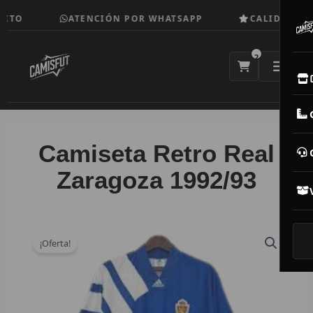
Ir
ITO
ATENCIÓN POR WHATSAPP
CALIDAD TOP
al
contenido
2
E
M
Camiseta Retro Real
N
Zaragoza 1992/93
CAM
T
¡Oferta!
V
R