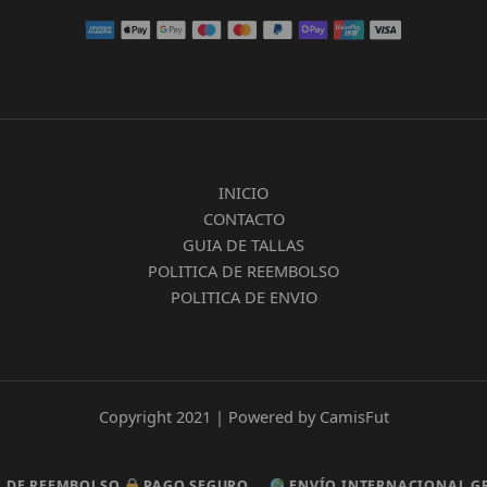
INICIO
CONTACTO
GUIA DE TALLAS
POLITICA DE REEMBOLSO
POLITICA DE ENVIO
Copyright 2021 | Powered by CamisFut
REEMBOLSO
REEMBOLSO
PAGO SEGURO
PAGO SEGURO
ENVÍO INTERNACIONAL GRATU
ENVÍO INTERNACIONAL GRATU