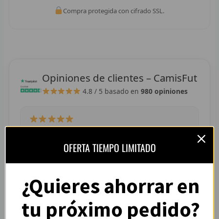
R
Compra protegida con cifrado SSL.
R
R
R
Opiniones de clientes – CamisFut
4.8 / 5
basado en
980 opiniones
RET
V
R
“La camiseta llegó perfecta, tallaje correcto y
OFERTA TIEMPO LIMITADO
colores muy vivos. Se nota que es de buena
R
calidad.”
— Adrián L. (España)
R
¿Quieres ahorrar en
R
tu próximo pedido?
R