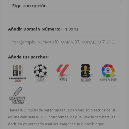
Retro
L
Real
Zaragoza
P
1992/93
cantidad
Añadir Dorsal y Número:
(+1,99 €)
B
S
L
Añade tus parches:
O
SEL
V
E
Tienes la OPCIÓN de personaliza tus parches, solo escríbelos, si
A
es una camiseta RETRO pondremos los que lleve la camiseta, es
decir, no es necesario usar las imagenes solo escribir que
A