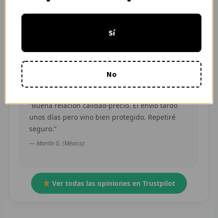
“Pedí dos camisetas de equipos distintos y
R
ambas llegaron en buen estado. Atención por
Sí
WhatsApp rápida y clara.”
R
— Camila R. (Chile)
R
No
O
MÁS
“Buena relación calidad-precio. El envío tardó
unos días pero vino bien protegido. Repetiré
E
seguro.”
P
— Martín G. (México)
T
C
Ver todas las opiniones en Trustpilot
C