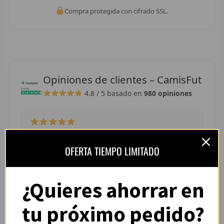
R
Compra protegida con cifrado SSL.
R
R
R
Opiniones de clientes – CamisFut
4.8 / 5
basado en
980 opiniones
RET
V
R
“La camiseta llegó perfecta, tallaje correcto y
OFERTA TIEMPO LIMITADO
colores muy vivos. Se nota que es de buena
R
calidad.”
— Adrián L. (España)
R
¿Quieres ahorrar en
R
tu próximo pedido?
R