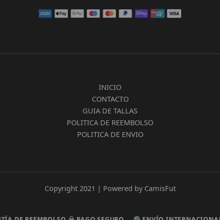
INICIO
CONTACTO
GUIA DE TALLAS
POLITICA DE REEMBOLSO
POLITICA DE ENVIO
Copyright 2021 | Powered by CamisFut
DE REEMBOLSO
DE REEMBOLSO
PAGO SEGURO
PAGO SEGURO
ENVÍO INTERNACIONAL GR
ENVÍO INTERNACIONAL GR