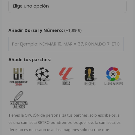
Retro
L
Santos
Futebol
P
Clube
2013/14
Añadir Dorsal y Número:
(+1,99 €)
B
cantidad
S
L
Añade tus parches:
O
SEL
V
E
Tienes la OPCIÓN de personaliza tus parches, solo escríbelos, si
A
es una camiseta RETRO pondremos los que lleve la camiseta, es
decir, no es necesario usar las imagenes solo escribir que
A