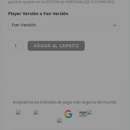
parches quieres en la OPCIÓN de PERSONALIZA TUS PARCHES!
F
Player Versión o Fan Versión
P
I
AÑADIR AL CARRITO
B
O
RET
V
Pago 100% Seguro
R
Aceptamos los métodos de pago más seguros del mundo.
R
Pay
Pay
R