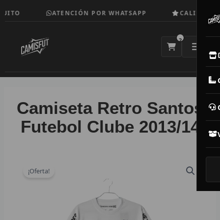
Ir
UITO
ATENCIÓN POR WHATSAPP
CALIDAD TO
al
contenido
2
E
M
Camiseta Retro Santos
N
Futebol Clube 2013/14
CAM
T
¡Oferta!
V
R