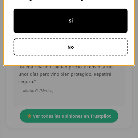
“Pedí dos camisetas de equipos distintos y
R
ambas llegaron en buen estado. Atención por
Sí
WhatsApp rápida y clara.”
R
— Camila R. (Chile)
R
No
O
MÁS
“Buena relación calidad-precio. El envío tardó
unos días pero vino bien protegido. Repetiré
E
seguro.”
P
— Martín G. (México)
T
C
Ver todas las opiniones en Trustpilot
C