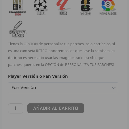
F
P
I
Tienes la OPCIÓN de personaliza tus parches, solo escríbelos, si
B
es una camiseta RETRO pondremos los que lleve la camiseta, es
decir, no es necesario usar las imagenes solo escribir que
O
parches quieres en la OPCIÓN de PERSONALIZA TUS PARCHES!
RET
Player Versión o Fan Versión
V
R
AÑADIR AL CARRITO
R
R