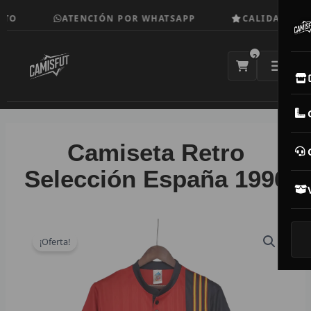
Ir
TO
ATENCIÓN POR WHATSAPP
CALIDAD TOP
al
contenido
2
E
M
Camiseta Retro
N
Selección España 1996
CAM
T
¡Oferta!
V
R