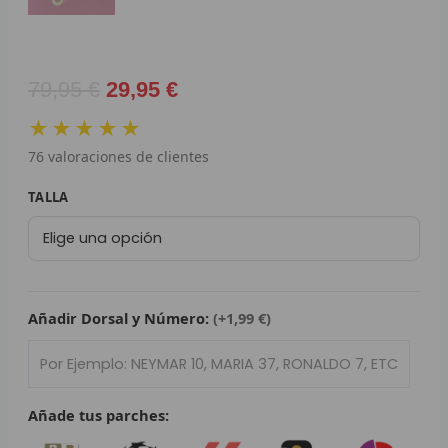
L
P
El
El
79,95
€
29,95
€
B
precio
precio
★★★★★
original
actual
S
76
valoraciones de clientes
era:
es:
79,95 €.
29,95 €.
L
Camiseta
TALLA
Retro
O
Selección
España
SEL
1996
cantidad
Añadir Dorsal y Número:
(+1,99 €)
V
E
A
Añade tus parches:
A