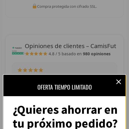
R
Compra protegida con cifrado SSL.
R
R
R
Opiniones de clientes – CamisFut
4.8 / 5
basado en
980 opiniones
RET
V
R
“La camiseta llegó perfecta, tallaje correcto y
OFERTA TIEMPO LIMITADO
colores muy vivos. Se nota que es de buena
R
calidad.”
— Adrián L. (España)
R
¿Quieres ahorrar en
R
tu próximo pedido?
R