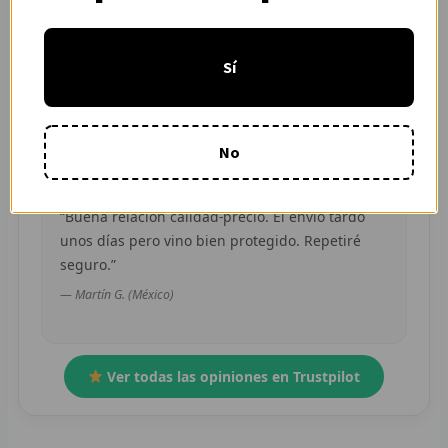
“Pedí dos camisetas de equipos distintos y
R
ambas llegaron en buen estado. Atención por
Sí
WhatsApp rápida y clara.”
R
— Camila R. (Chile)
R
No
O
MÁS
“Buena relación calidad-precio. El envío tardó
unos días pero vino bien protegido. Repetiré
E
seguro.”
P
— Martín G. (México)
T
C
Ver todas las opiniones en Trustpilot
C