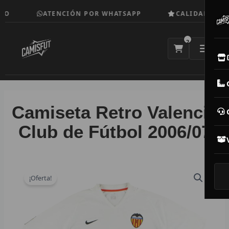
Ir
O
ATENCIÓN POR WHATSAPP
CALIDAD TOP
al
contenido
2
E
M
Camiseta Retro Valencia
N
Club de Fútbol 2006/07
CAM
T
¡Oferta!
V
R