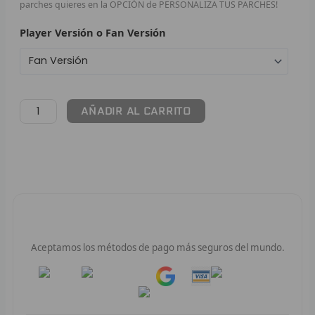
parches quieres en la OPCIÓN de PERSONALIZA TUS PARCHES!
F
Player Versión o Fan Versión
P
I
AÑADIR AL CARRITO
B
O
RET
V
Pago 100% Seguro
R
Aceptamos los métodos de pago más seguros del mundo.
R
Pay
Pay
R