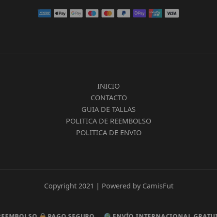
INICIO
CONTACTO
GUIA DE TALLAS
POLITICA DE REEMBOLSO
POLITICA DE ENVIO
Copyright 2021 | Powered by CamisFut
MBOLSO
MBOLSO
PAGO SEGURO
PAGO SEGURO
ENVÍO INTERNACIONAL GRATUITO
ENVÍO INTERNACIONAL GRATUITO