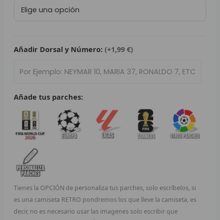
Retro
L
Valencia
Club
P
de
Fútbol
Añadir Dorsal y Número:
(+1,99 €)
B
2006/07
cantidad
S
L
Añade tus parches:
O
SEL
V
E
Tienes la OPCIÓN de personaliza tus parches, solo escríbelos, si
A
es una camiseta RETRO pondremos los que lleve la camiseta, es
decir, no es necesario usar las imagenes solo escribir que
A