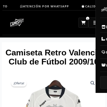
Ir
ITO
ATENCIÓN POR WHATSAPP
CALIDAD TOP
al
contenido
2
E
M
Camiseta Retro Valencia
N
Club de Fútbol 2009/10
CAM
T
¡Oferta!
V
R