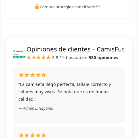
R
Compra protegida con cifrado SSL.
R
R
R
Opiniones de clientes – CamisFut
4.8 / 5
basado en
980 opiniones
RET
V
R
“La camiseta llegó perfecta, tallaje correcto y
colores muy vivos. Se nota que es de buena
R
calidad.”
— Adrián L. (España)
R
R
R