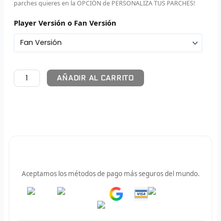
parches quieres en la OPCIÓN de PERSONALIZA TUS PARCHES!
F
Player Versión o Fan Versión
P
I
AÑADIR AL CARRITO
B
O
RET
V
Pago 100% Seguro
R
Aceptamos los métodos de pago más seguros del mundo.
R
Pay
Pay
R