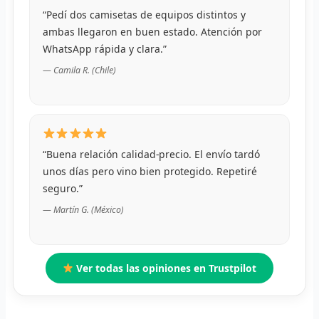
“Pedí dos camisetas de equipos distintos y
R
ambas llegaron en buen estado. Atención por
WhatsApp rápida y clara.”
R
— Camila R. (Chile)
R
O
MÁS
“Buena relación calidad-precio. El envío tardó
unos días pero vino bien protegido. Repetiré
E
seguro.”
P
— Martín G. (México)
T
C
Ver todas las opiniones en Trustpilot
C