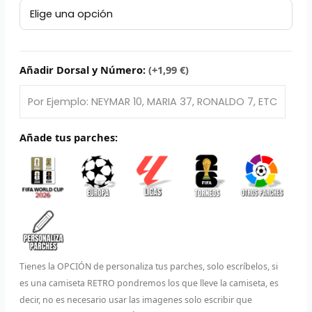
Retro
L
Valencia
Club
P
de
Fútbol
Añadir Dorsal y Número:
(+1,99 €)
B
2009/10
cantidad
S
L
Añade tus parches:
O
SEL
V
E
Tienes la OPCIÓN de personaliza tus parches, solo escríbelos, si
A
es una camiseta RETRO pondremos los que lleve la camiseta, es
decir, no es necesario usar las imagenes solo escribir que
A