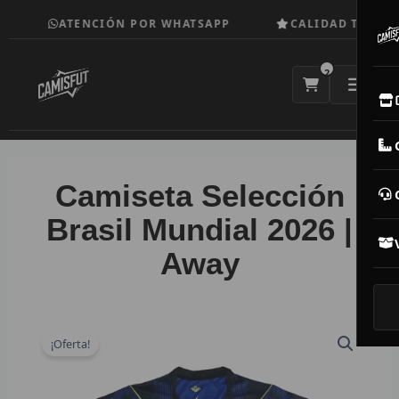
Ir
ATENCIÓN POR WHATSAPP
CALIDAD TOP
al
contenido
2
E
M
Camiseta Selección
N
Brasil Mundial 2026 |
Away
CAM
T
V
¡Oferta!
R