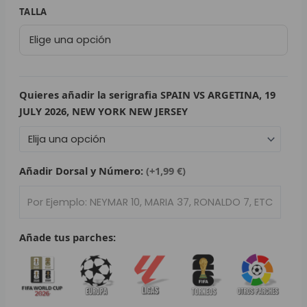
79,95 €.
29,95 €.
Camiseta
TALLA
L
Selección
Brasil
P
Mundial
B
2026
|
Quieres añadir la serigrafia SPAIN VS ARGETINA, 19
S
Away
JULY 2026, NEW YORK NEW JERSEY
cantidad
L
O
Añadir Dorsal y Número:
(+1,99 €)
SEL
V
Añade tus parches:
E
A
A