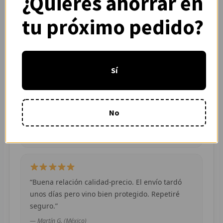
¿Quieres ahorrar en
calidad.”
R
tu próximo pedido?
— Adrián L. (España)
R
R
Sí
O
“Pedí dos camisetas de equipos distintos y
ambas llegaron en buen estado. Atención por
MÁS
WhatsApp rápida y clara.”
No
E
— Camila R. (Chile)
P
T
“Buena relación calidad-precio. El envío tardó
C
unos días pero vino bien protegido. Repetiré
seguro.”
C
— Martín G. (México)