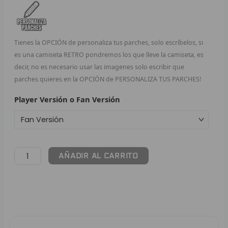
F
P
Tienes la OPCIÓN de personaliza tus parches, solo escríbelos, si
es una camiseta RETRO pondremos los que lleve la camiseta, es
I
decir, no es necesario usar las imagenes solo escribir que
parches quieres en la OPCIÓN de PERSONALIZA TUS PARCHES!
B
Player Versión o Fan Versión
O
RET
V
AÑADIR AL CARRITO
R
R
R