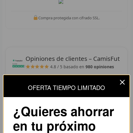
R
R
Compra protegida con cifrado SSL.
R
R
RET
Opiniones de clientes – CamisFut
4.8 / 5
basado en
980 opiniones
V
R
OFERTA TIEMPO LIMITADO
“La camiseta llegó perfecta, tallaje correcto y
R
colores muy vivos. Se nota que es de buena
¿Quieres ahorrar
R
calidad.”
— Adrián L. (España)
R
en tu próximo
R