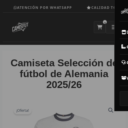
Ir
ATENCIÓN POR WHATSAPP
CALIDAD TOP
al
contenido
2
E
M
Camiseta Selección de
N
fútbol de Alemania
2025/26
CAM
T
V
¡Oferta!
R