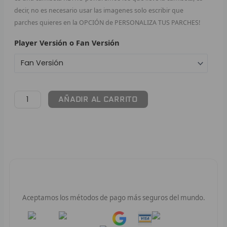
decir, no es necesario usar las imagenes solo escribir que
F
parches quieres en la OPCIÓN de PERSONALIZA TUS PARCHES!
P
Player Versión o Fan Versión
I
B
AÑADIR AL CARRITO
O
RET
V
R
Pago 100% Seguro
R
Aceptamos los métodos de pago más seguros del mundo.
R
Pay
Pay