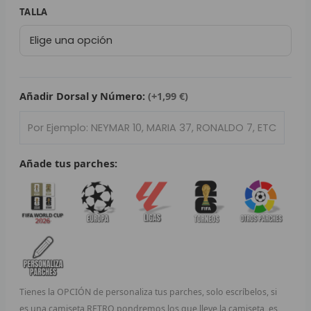
79,95 €.
29,95 €.
Camiseta
TALLA
L
Selección
de
P
fútbol
B
de
Alemania
Añadir Dorsal y Número:
(+1,99 €)
S
2025/26
cantidad
L
O
Añade tus parches:
SEL
V
E
A
Tienes la OPCIÓN de personaliza tus parches, solo escríbelos, si
A
es una camiseta RETRO pondremos los que lleve la camiseta, es