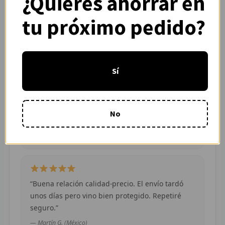
¿Quieres ahorrar en
calidad.”
R
tu próximo pedido?
— Adrián L. (España)
R
R
Sí
O
“Pedí dos camisetas de equipos distintos y
ambas llegaron en buen estado. Atención por
MÁS
WhatsApp rápida y clara.”
No
E
— Camila R. (Chile)
P
T
“Buena relación calidad-precio. El envío tardó
C
unos días pero vino bien protegido. Repetiré
seguro.”
C
— Martín G. (México)