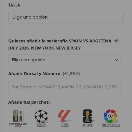
79,95 €.
29,95 €.
Camiseta
TALLA
L
Selección
España
P
Mundial
B
2026
|
Quieres añadir la serigrafia SPAIN VS ARGETINA, 19
S
Visitante
JULY 2026, NEW YORK NEW JERSEY
Portero
L
cantidad
O
Añadir Dorsal y Número:
(+1,99 €)
SEL
V
Añade tus parches:
E
A
A