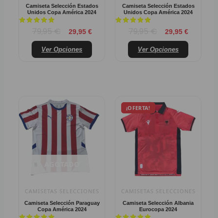
Camiseta Selección Estados
Camiseta Selección Estados
elegir
elegir
Unidos Copa América 2024
Unidos Copa América 2024
SNE
en
en
Valorado
Valorado
79,95
€
79,95
€
la
la
29,95
€
29,95
€
con
con
N
5
5
página
página
de 5
de 5
Ver Opciones
Ver Opciones
de
de
N
producto
product
N
N
El
El
Este
¡OFERTA!
¡OFERTA!
precio
precio
product
N
original
actual
tiene
era:
es:
múltiple
N
79,95 €.
29,95 €.
variantes
Las
N
AGOTADO
opcione
A
se
CAMISETAS SELECCIONES
CAMISETAS SELECCIONES
pueden
N
Camiseta Selección Paraguay
Camiseta Selección Albania
elegir
Copa América 2024
Eurocopa 2024