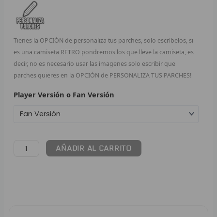
F
P
Tienes la OPCIÓN de personaliza tus parches, solo escríbelos, si
es una camiseta RETRO pondremos los que lleve la camiseta, es
I
decir, no es necesario usar las imagenes solo escribir que
parches quieres en la OPCIÓN de PERSONALIZA TUS PARCHES!
B
Player Versión o Fan Versión
O
RET
V
AÑADIR AL CARRITO
R
R
R