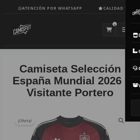
Ir
ATENCIÓN POR WHATSAPP
CALIDAD TOP
al
contenido
2
E
M
Camiseta Selección
N
España Mundial 2026 |
Visitante Portero
CAM
T
V
¡Oferta!
R