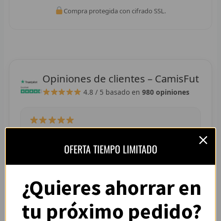
R
Compra protegida con cifrado SSL.
R
R
R
Opiniones de clientes – CamisFut
4.8 / 5
basado en
980 opiniones
RET
V
R
“La camiseta llegó perfecta, tallaje correcto y
OFERTA TIEMPO LIMITADO
colores muy vivos. Se nota que es de buena
R
calidad.”
— Adrián L. (España)
R
¿Quieres ahorrar en
R
tu próximo pedido?
R