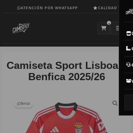
Ir
ATENCIÓN POR WHATSAPP
CALIDAD TOP
al
contenido
2
E
M
Camiseta Sport Lisboa e
N
Benfica 2025/26
CAM
T
¡Oferta!
V
R