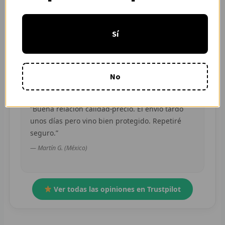
“Pedí dos camisetas de equipos distintos y
R
ambas llegaron en buen estado. Atención por
Sí
WhatsApp rápida y clara.”
R
— Camila R. (Chile)
R
No
O
MÁS
“Buena relación calidad-precio. El envío tardó
unos días pero vino bien protegido. Repetiré
E
seguro.”
P
— Martín G. (México)
T
C
Ver todas las opiniones en Trustpilot
C