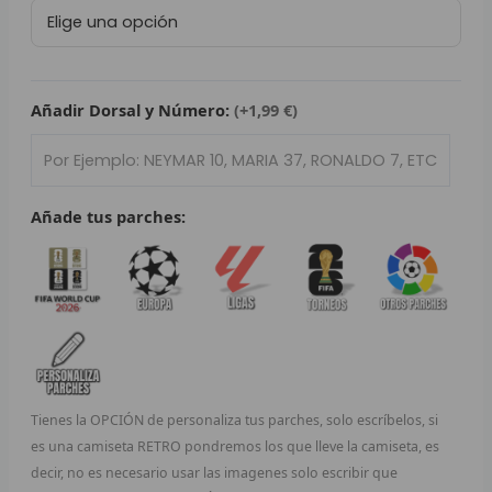
Sport
L
Lisboa
e
P
Benfica
2025/26
Añadir Dorsal y Número:
(+1,99 €)
B
cantidad
S
L
Añade tus parches:
O
SEL
V
E
Tienes la OPCIÓN de personaliza tus parches, solo escríbelos, si
A
es una camiseta RETRO pondremos los que lleve la camiseta, es
decir, no es necesario usar las imagenes solo escribir que
A