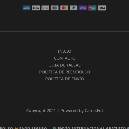
INICIO
CONTACTO
GUIA DE TALLAS
POLITICA DE REEMBOLSO
POLITICA DE ENVIO
Copyright 2021 | Powered by CamisFut
SO
SO
PAGO SEGURO
PAGO SEGURO
ENVÍO INTERNACIONAL GRATUITO
ENVÍO INTERNACIONAL GRATUITO
ATE
ATE