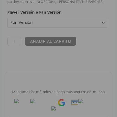
parches quieres en la OPCIÓN de PERSONALIZA TUS PARCHES!
F
Player Versión o Fan Versión
P
I
AÑADIR AL CARRITO
B
O
RET
V
Pago 100% Seguro
R
Aceptamos los métodos de pago más seguros del mundo.
R
Pay
Pay
R