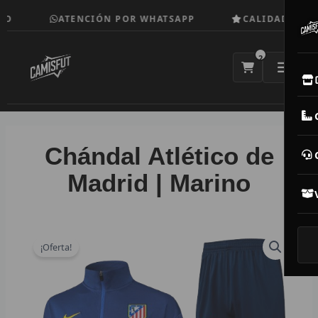
Ir
O
ATENCIÓN POR WHATSAPP
CALIDAD TOP
al
contenido
2
E
M
Chándal Atlético de
N
Madrid | Marino
CAM
T
¡Oferta!
V
R