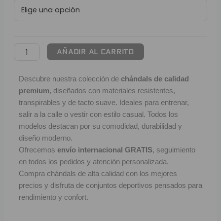
Atlético
L
de
Madrid
P
|
Marino
B
AÑADIR AL CARRITO
cantidad
S
Descubre nuestra colección de
chándals de calidad
premium
, diseñados con materiales resistentes,
L
transpirables y de tacto suave. Ideales para entrenar,
O
salir a la calle o vestir con estilo casual. Todos los
modelos destacan por su comodidad, durabilidad y
diseño moderno.
SEL
Ofrecemos
envío internacional GRATIS
, seguimiento
V
en todos los pedidos y atención personalizada.
Compra chándals de alta calidad con los mejores
E
precios y disfruta de conjuntos deportivos pensados para
rendimiento y confort.
A
A