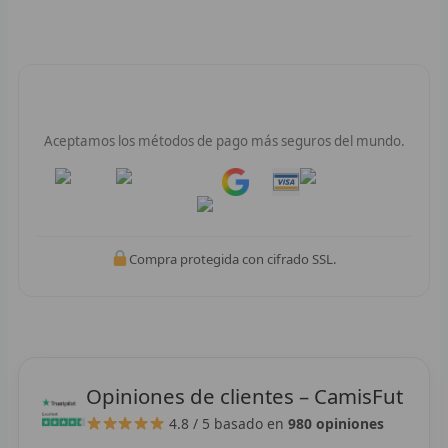
F
P
Pago 100% Seguro
I
Aceptamos los métodos de pago más seguros del mundo.
B
Pay
Pay
O
RET
Compra protegida con cifrado SSL.
V
R
R
Opiniones de clientes – CamisFut
R
4.8 / 5
basado en
980 opiniones