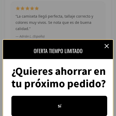
R
R
“La camiseta llegó perfecta, tallaje correcto y
colores muy vivos. Se nota que es de buena
R
calidad.”
R
— Adrián L. (España)
OFERTA TIEMPO LIMITADO
RET
V
¿Quieres ahorrar en
“Pedí dos camisetas de equipos distintos y
R
ambas llegaron en buen estado. Atención por
tu próximo pedido?
WhatsApp rápida y clara.”
R
— Camila R. (Chile)
R
R
Sí
R