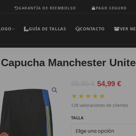
GARANTÍA DE REEMBOLSO
PAGO SEGURO
LOGO
GUÍA DE TALLAS
CONTACTO
VER MI
Capucha Manchester United
El
El
89,95
€
54,99
€
precio
prec
★★★★★
original
actu
128
valoraciones de clientes
era:
es:
89,95 €.
54,9
Chándal
TALLA
con
Capucha