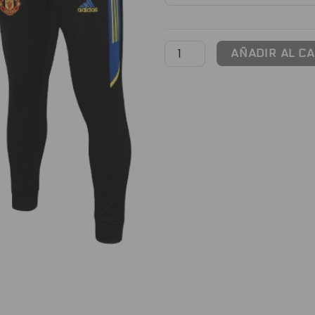
Manchester
United
|
AÑADIR AL C
Full
Black
cantidad