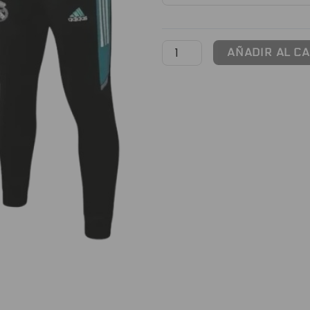
Real
Madrid
cantidad
AÑADIR AL C