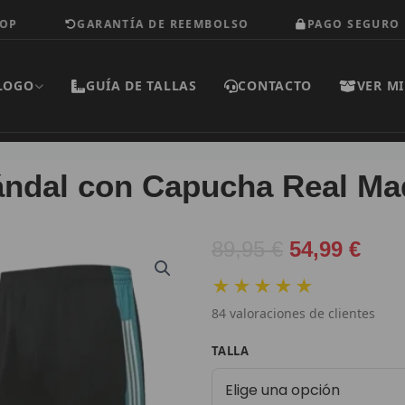
GARANTÍA DE REEMBOLSO
PAGO SEGURO
LOGO
GUÍA DE TALLAS
CONTACTO
VER MI
ndal con Capucha Real Ma
El
El
89,95
€
54,99
€
precio
prec
★★★★★
original
actu
84
valoraciones de clientes
era:
es:
89,95 €.
54,9
Chándal
TALLA
con
Capucha