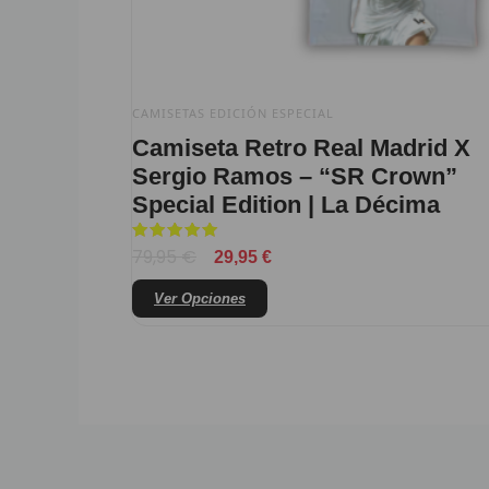
la
página
de
producto
CAMISETAS EDICIÓN ESPECIAL
Camiseta Retro Real Madrid X
Sergio Ramos – “SR Crown”
Special Edition | La Décima
Valorado
79,95
€
29,95
€
con
5
de 5
Ver Opciones