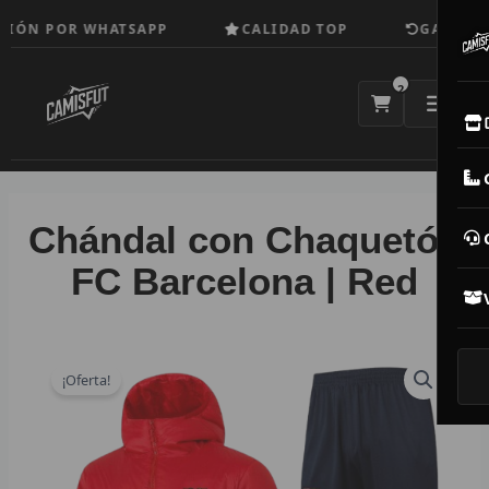
Ir
IÓN POR WHATSAPP
CALIDAD TOP
GARANTÍA
al
contenido
2
E
M
Chándal con Chaquetón
N
FC Barcelona | Red
CAM
T
¡Oferta!
V
R