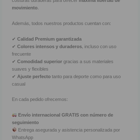
costuras duraderas para ofrecer
máxima libertad de
movimiento
.
F
Además, todos nuestros productos cuentan con:
P
I
✔
Calidad Premium garantizada
✔
Colores intensos y duraderos
, incluso con uso
B
frecuente
✔
Comodidad superior
gracias a sus materiales
O
suaves y flexibles
✔
Ajuste perfecto
tanto para deporte como para uso
RET
casual
V
En cada pedido ofrecemos:
R
Envío internacional GRATIS con número de
R
seguimiento
Entrega asegurada y asistencia personalizada por
R
WhatsApp