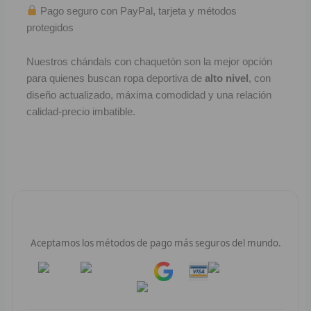
R
Pago seguro con PayPal, tarjeta y métodos
protegidos
R
Nuestros chándals con chaquetón son la mejor opción
R
para quienes buscan ropa deportiva de
alto nivel
, con
diseño actualizado, máxima comodidad y una relación
R
calidad-precio imbatible.
RET
V
R
Pago 100% Seguro
R
Aceptamos los métodos de pago más seguros del mundo.
R
Pay
Pay
R
R