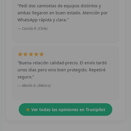
S
“Pedí dos camisetas de equipos distintos y
ambas llegaron en buen estado. Atención por
CHÁ
WhatsApp rápida y clara.”
H
— Camila R. (Chile)
C
C
“Buena relación calidad-precio. El envío tardó
C
unos días pero vino bien protegido. Repetiré
seguro.”
C
— Martín G. (México)
C
C
Ver todas las opiniones en Trustpilot
NB
C