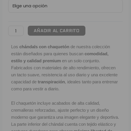
con
L
Chaquetón
FC
P
Barcelona
|
B
AÑADIR AL CARRITO
Red
cantidad
S
Los
chándals con chaquetón
de nuestra colección
están diseñados para quienes buscan
comodidad,
L
estilo y calidad premium
en un solo conjunto.
O
Fabricados con materiales de alto rendimiento, ofrecen
un tacto suave, resistencia al uso diario y una excelente
capacidad de
transpiración
, ideales tanto para entrenar
SEL
como para vestir a diario.
V
El chaquetón incluye acabados de alta calidad,
E
cremalleras reforzadas, ajuste perfecto y un diseño
A
moderno que garantiza una imagen elegante y deportiva.
La parte inferior del chándal cuenta con tejido elástico y
A