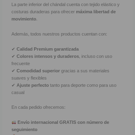
La parte inferior del chándal cuenta con tejido elástico y
F
costuras duraderas para ofrecer
máxima libertad de
movimiento
.
P
Además, todos nuestros productos cuentan con:
I
✔
Calidad Premium garantizada
B
✔
Colores intensos y duraderos
, incluso con uso
O
frecuente
✔
Comodidad superior
gracias a sus materiales
RET
suaves y flexibles
✔
Ajuste perfecto
tanto para deporte como para uso
V
casual
R
En cada pedido ofrecemos:
R
Envío internacional GRATIS con número de
R
seguimiento