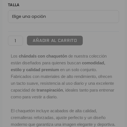
269,95 €.
89,95 €.
Chándal
TALLA
L
con
Chaquetón
P
Manchester
B
United
|
AÑADIR AL CARRITO
S
White
Style
L
Los
chándals con chaquetón
de nuestra colección
cantidad
están diseñados para quienes buscan
comodidad,
O
estilo y calidad premium
en un solo conjunto.
Fabricados con materiales de alto rendimiento, ofrecen
SEL
un tacto suave, resistencia al uso diario y una excelente
V
capacidad de
transpiración
, ideales tanto para entrenar
como para vestir a diario.
E
El chaquetón incluye acabados de alta calidad,
A
cremalleras reforzadas, ajuste perfecto y un diseño
moderno que garantiza una imagen elegante y deportiva.
A