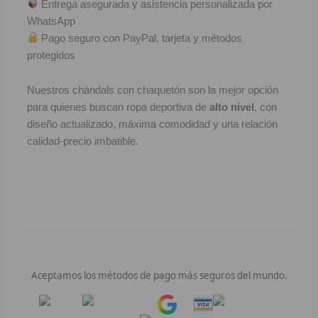
Entrega asegurada y asistencia personalizada por
R
WhatsApp
Pago seguro con PayPal, tarjeta y métodos
R
protegidos
R
Nuestros chándals con chaquetón son la mejor opción
R
para quienes buscan ropa deportiva de
alto nivel
, con
diseño actualizado, máxima comodidad y una relación
RET
calidad-precio imbatible.
V
R
R
Pago 100% Seguro
R
Aceptamos los métodos de pago más seguros del mundo.
R
Pay
Pay
R