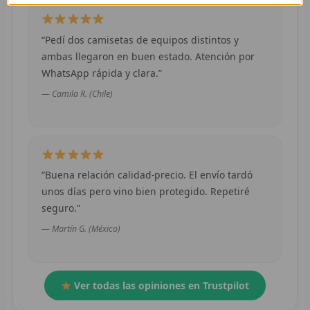
S
“Pedí dos camisetas de equipos distintos y
CHÁ
ambas llegaron en buen estado. Atención por
H
WhatsApp rápida y clara.”
— Camila R. (Chile)
C
C
C
“Buena relación calidad-precio. El envío tardó
C
unos días pero vino bien protegido. Repetiré
seguro.”
C
— Martín G. (México)
C
NB
Ver todas las opiniones en Trustpilot
C