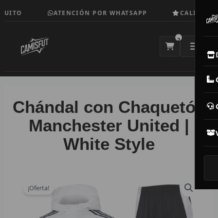
Ir
UITO
ATENCIÓN POR WHATSAPP
CALIDAD TO
al
contenido
2
E
M
Chándal con Chaquetón
N
Manchester United |
White Style
CAM
T
V
¡Oferta!
R