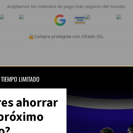
Aceptamos los métodos de pago más seguros del mundo.
Pay
Pay
Compra protegida con cifrado SSL.
lientes – CamisFut
 TIEMPO LIMITADO
sado en
980 opiniones
res ahorrar
 próximo
a, tallaje correcto y colores muy vivos. Se nota que es de buena
o?