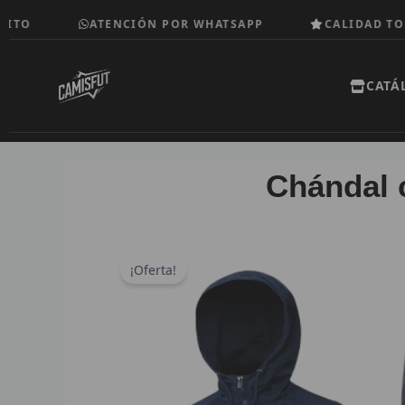
Ir
ATENCIÓN POR WHATSAPP
CALIDAD TOP
al
contenido
CATÁ
Chándal 
¡Oferta!