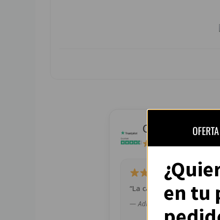
Opiniones de c
OFERTA
4.8 / 5
ba
¿Quie
en tu
“La camiseta llegó perfect
— Adrián L. (España)
pedid