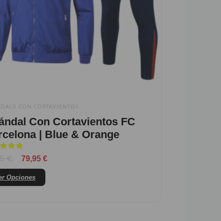
se
pueden
elegir
en
la
página
de
producto
DALS CON CORTAVIENTOS
ándal Con Cortavientos FC
rcelona | Blue & Orange
orado
95
€
79,95
€
er Opciones