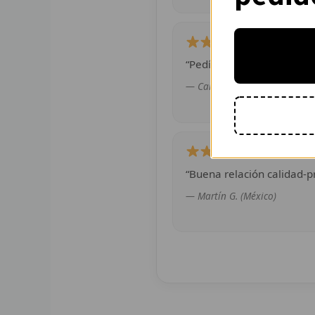
“Pedí dos camisetas de eq
— Camila R. (Chile)
“Buena relación calidad-pr
— Martín G. (México)