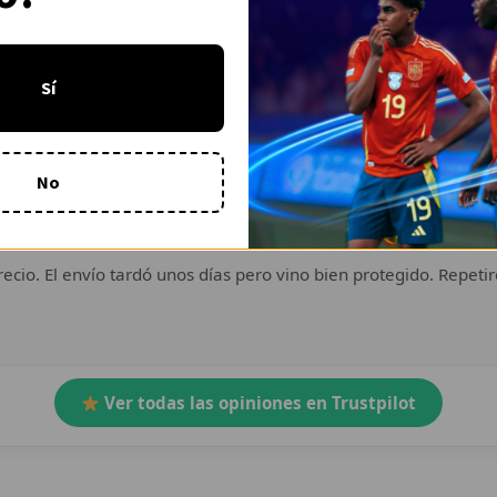
Sí
uipos distintos y ambas llegaron en buen estado. Atención por 
No
ecio. El envío tardó unos días pero vino bien protegido. Repetir
Ver todas las opiniones en Trustpilot