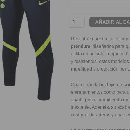
Tottenham
Hotspur
cantidad
AÑADIR AL C
Descubre nuestra colección
premium
, diseñados para q
estilo en un solo conjunto. F
y resistentes, estos modelo
movilidad
y protección frente
Cada chándal incluye un
co
entrenamientos como para uso
añadir peso, permitiendo un
inestable. Además, su acaba
costuras duraderas y una sen