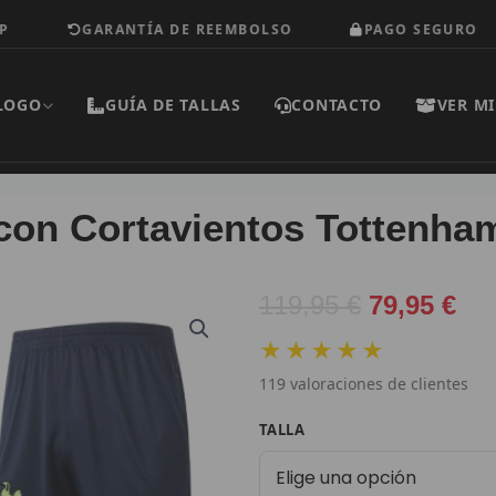
GARANTÍA DE REEMBOLSO
PAGO SEGURO
LOGO
GUÍA DE TALLAS
CONTACTO
VER MI
con Cortavientos Tottenha
El
El
119,95
€
79,95
€
precio
pre
★★★★★
original
act
119
valoraciones de clientes
era:
es:
119,95 €.
79,
Chándal
TALLA
con
Cortavientos