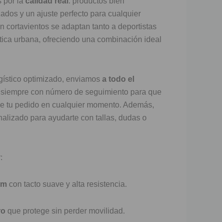
 por la
calidad real
: productos bien
zados y un ajuste perfecto para cualquier
n cortavientos se adaptan tanto a deportistas
ica urbana, ofreciendo una combinación ideal
ogístico optimizado, enviamos
a todo el
, siempre con número de seguimiento para que
de tu pedido en cualquier momento. Además,
alizado para ayudarte con tallas, dudas o
:
um
con tacto suave y alta resistencia.
ro
que protege sin perder movilidad.