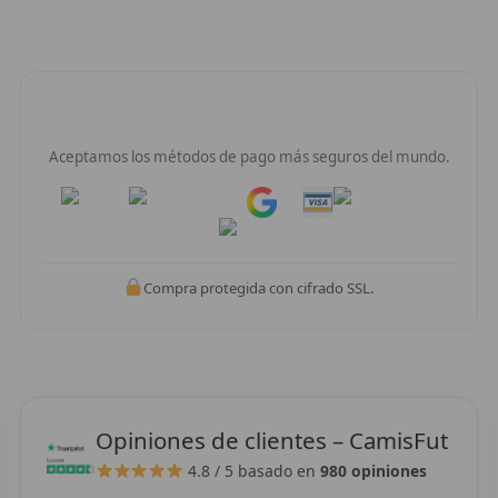
F
P
Pago 100% Seguro
I
Aceptamos los métodos de pago más seguros del mundo.
B
Pay
Pay
O
RET
Compra protegida con cifrado SSL.
V
R
R
Opiniones de clientes – CamisFut
R
4.8 / 5
basado en
980 opiniones