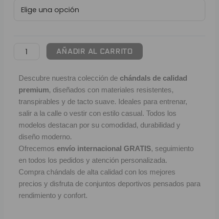
Real
L
Madrid
|
P
Full
Negro
B
AÑADIR AL CARRITO
cantidad
S
Descubre nuestra colección de
chándals de calidad
premium
, diseñados con materiales resistentes,
L
transpirables y de tacto suave. Ideales para entrenar,
O
salir a la calle o vestir con estilo casual. Todos los
modelos destacan por su comodidad, durabilidad y
diseño moderno.
SEL
Ofrecemos
envío internacional GRATIS
, seguimiento
V
en todos los pedidos y atención personalizada.
Compra chándals de alta calidad con los mejores
E
precios y disfruta de conjuntos deportivos pensados para
rendimiento y confort.
A
A