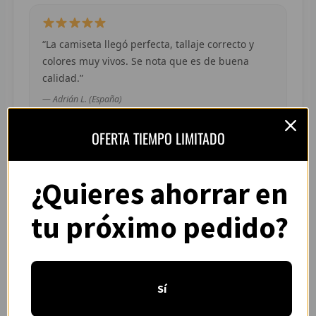
R
R
“La camiseta llegó perfecta, tallaje correcto y
colores muy vivos. Se nota que es de buena
R
calidad.”
R
— Adrián L. (España)
OFERTA TIEMPO LIMITADO
RET
V
¿Quieres ahorrar en
“Pedí dos camisetas de equipos distintos y
R
ambas llegaron en buen estado. Atención por
tu próximo pedido?
WhatsApp rápida y clara.”
R
— Camila R. (Chile)
R
R
Sí
R