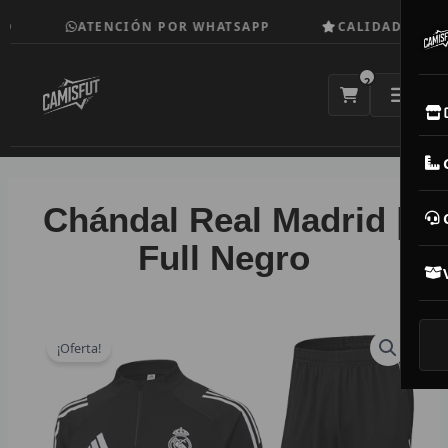
Ir
O
ATENCIÓN POR WHATSAPP
CALIDAD TOP
al
contenido
2
E
M
Chándal Real Madrid |
N
Full Negro
CAM
T
¡Oferta!
V
R