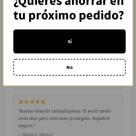
¿Quieres ahorrar en
calidad.”
tu próximo pedido?
R
— Adrián L. (España)
R
R
Sí
O
“Pedí dos camisetas de equipos distintos y
ambas llegaron en buen estado. Atención por
MÁS
WhatsApp rápida y clara.”
No
E
— Camila R. (Chile)
P
T
“Buena relación calidad-precio. El envío tardó
C
unos días pero vino bien protegido. Repetiré
seguro.”
C
— Martín G. (México)