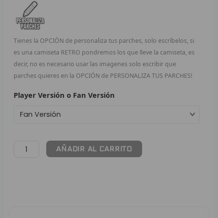
F
P
Tienes la OPCIÓN de personaliza tus parches, solo escríbelos, si
es una camiseta RETRO pondremos los que lleve la camiseta, es
I
decir, no es necesario usar las imagenes solo escribir que
parches quieres en la OPCIÓN de PERSONALIZA TUS PARCHES!
B
Player Versión o Fan Versión
O
RET
V
AÑADIR AL CARRITO
R
R
R