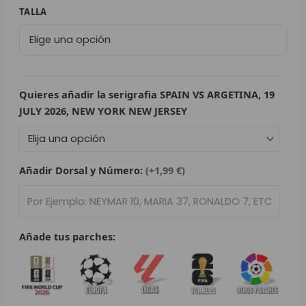
79,95 €.
49,99 €.
Chaqueta
TALLA
L
Selección
España
P
Mundial
B
2026
|
Quieres añadir la serigrafia SPAIN VS ARGETINA, 19
S
Visitante
JULY 2026, NEW YORK NEW JERSEY
cantidad
L
O
Añadir Dorsal y Número:
(+1,99 €)
SEL
V
Añade tus parches:
E
A
A