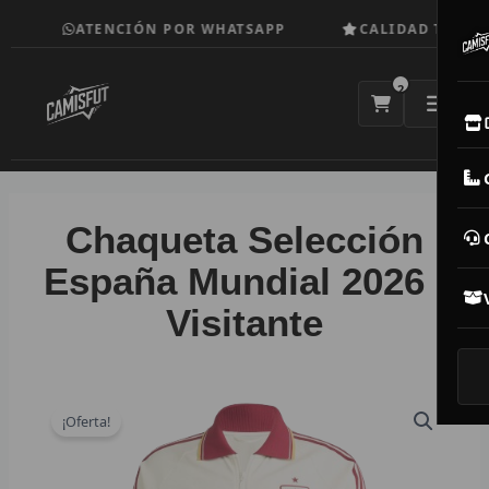
Ir
ATENCIÓN POR WHATSAPP
CALIDAD TOP
al
contenido
2
E
M
Chaqueta Selección
N
España Mundial 2026 |
Visitante
CAM
T
V
¡Oferta!
R