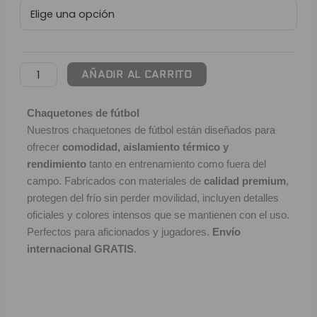
FC
L
Barcelona
cantidad
P
B
AÑADIR AL CARRITO
S
Chaquetones de fútbol
Nuestros chaquetones de fútbol están diseñados para
L
ofrecer
comodidad, aislamiento térmico y
O
rendimiento
tanto en entrenamiento como fuera del
campo. Fabricados con materiales de
calidad premium
,
protegen del frío sin perder movilidad, incluyen detalles
SEL
oficiales y colores intensos que se mantienen con el uso.
V
Perfectos para aficionados y jugadores.
Envío
internacional GRATIS
.
E
A
A