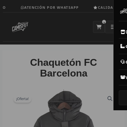
Ir
O
ATENCIÓN POR WHATSAPP
CALIDAD TOP
al
contenido
2
E
M
Chaquetón FC
N
Barcelona
CAM
T
¡Oferta!
V
R