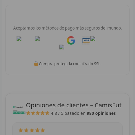
F
Pago 100% Seguro
P
Aceptamos los métodos de pago más seguros del mundo.
I
Pay
Pay
B
O
Compra protegida con cifrado SSL.
RET
V
R
Opiniones de clientes – CamisFut
4.8 / 5
basado en
980 opiniones
R
R