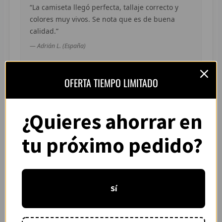
“La camiseta llegó perfecta, tallaje correcto y
R
colores muy vivos. Se nota que es de buena
R
calidad.”
— Adrián L. (España)
R
R
OFERTA TIEMPO LIMITADO
RET
“Pedí dos camisetas de equipos distintos y
¿Quieres ahorrar en
V
ambas llegaron en buen estado. Atención por
WhatsApp rápida y clara.”
R
tu próximo pedido?
— Camila R. (Chile)
R
R
Sí
R
“Buena relación calidad-precio. El envío tardó
unos días pero vino bien protegido. Repetiré
R