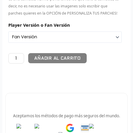
decir, no es necesario usar las imagenes solo escribir que
F
parches quieres en la OPCIÓN de PERSONALIZA TUS PARCHES!
P
Player Versión o Fan Versión
I
B
AÑADIR AL CARRITO
O
RET
V
R
Pago 100% Seguro
R
Aceptamos los métodos de pago más seguros del mundo.
R
Pay
Pay