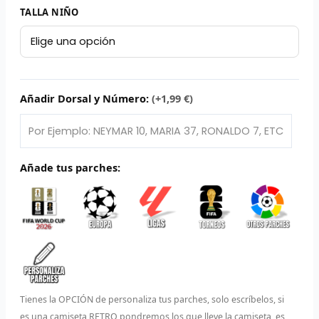
79,95 €.
39,99 €.
Conjunto
TALLA NIÑO
L
Niño
Sport
P
Club
B
Corinthians
Paulista
Añadir Dorsal y Número:
(+1,99 €)
S
2025/26
|
L
Local
cantidad
O
Añade tus parches:
SEL
V
E
A
Tienes la OPCIÓN de personaliza tus parches, solo escríbelos, si
A
es una camiseta RETRO pondremos los que lleve la camiseta, es