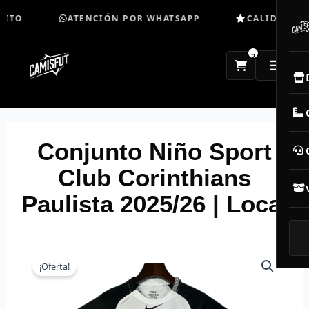
Ir
ITO
ATENCIÓN POR WHATSAPP
CALIDAD TOP
al
contenido
2
E
M
Conjunto Niño Sport
N
Club Corinthians
Paulista 2025/26 | Local
CAM
T
V
¡Oferta!
R