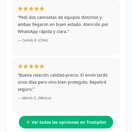
R
“Pedí dos camisetas de equipos distintos y
R
ambas llegaron en buen estado. Atención por
WhatsApp rápida y clara.”
R
— Camila R. (Chile)
O
MÁS
E
“Buena relación calidad-precio. El envío tardó
unos días pero vino bien protegido. Repetiré
P
seguro.”
T
— Martín G. (México)
C
Ver todas las opiniones en Trustpilot
C