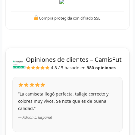
R
R
Compra protegida con cifrado SSL.
R
R
RET
Opiniones de clientes – CamisFut
4.8 / 5
basado en
980 opiniones
V
R
“La camiseta llegó perfecta, tallaje correcto y
R
colores muy vivos. Se nota que es de buena
R
calidad.”
— Adrián L. (España)
R
R