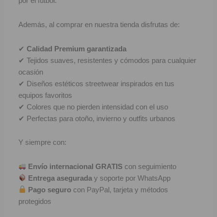
por el fútbol.
F
Además, al comprar en nuestra tienda disfrutas de:
P
✔
Calidad Premium garantizada
I
✔ Tejidos suaves, resistentes y cómodos para cualquier
ocasión
B
✔ Diseños estéticos streetwear inspirados en tus
equipos favoritos
O
✔ Colores que no pierden intensidad con el uso
✔ Perfectas para otoño, invierno y outfits urbanos
RET
V
Y siempre con:
R
Envío internacional GRATIS
con seguimiento
Entrega asegurada
y soporte por WhatsApp
R
Pago seguro
con PayPal, tarjeta y métodos
protegidos
R