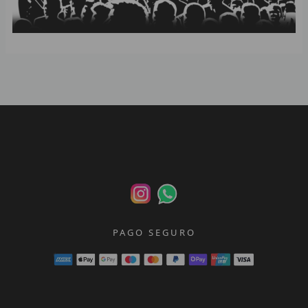
p
p
PAGO SEGURO