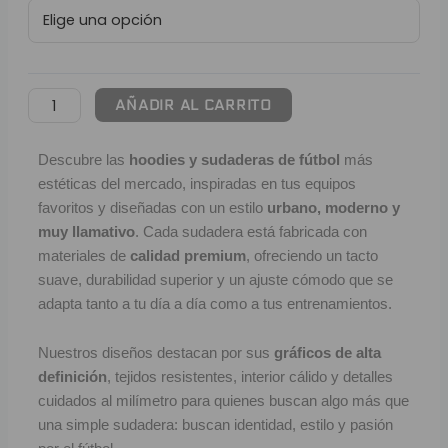
FC
L
Barcelona
|
P
Urban
Gris
B
AÑADIR AL CARRITO
cantidad
S
Descubre las
hoodies y sudaderas de fútbol
más
estéticas del mercado, inspiradas en tus equipos
L
favoritos y diseñadas con un estilo
urbano, moderno y
O
muy llamativo
. Cada sudadera está fabricada con
materiales de
calidad premium
, ofreciendo un tacto
suave, durabilidad superior y un ajuste cómodo que se
SEL
adapta tanto a tu día a día como a tus entrenamientos.
V
Nuestros diseños destacan por sus
gráficos de alta
E
definición
, tejidos resistentes, interior cálido y detalles
A
cuidados al milímetro para quienes buscan algo más que
una simple sudadera: buscan identidad, estilo y pasión
A