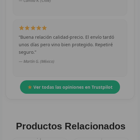
— Camila R. (Chile)
S
CHÁ
H
“Buena relación calidad-precio. El envío tardó
C
unos días pero vino bien protegido. Repetiré
seguro.”
C
— Martín G. (México)
C
C
Ver todas las opiniones en Trustpilot
C
C
Productos Relacionados
NB
C