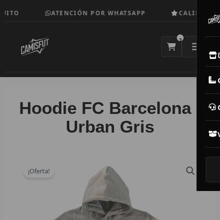
Ir
ITO
ATENCIÓN POR WHATSAPP
CALIDAD TOP
al
contenido
2
E
M
Hoodie FC Barcelona |
N
Urban Gris
CAM
T
¡Oferta!
V
R