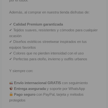
por el fútbol.
F
Además, al comprar en nuestra tienda disfrutas de:
P
✔
Calidad Premium garantizada
I
✔ Tejidos suaves, resistentes y cómodos para cualquier
ocasión
B
✔ Diseños estéticos streetwear inspirados en tus
equipos favoritos
O
✔ Colores que no pierden intensidad con el uso
✔ Perfectas para otoño, invierno y outfits urbanos
RET
V
Y siempre con:
R
Envío internacional GRATIS
con seguimiento
Entrega asegurada
y soporte por WhatsApp
R
Pago seguro
con PayPal, tarjeta y métodos
protegidos
R