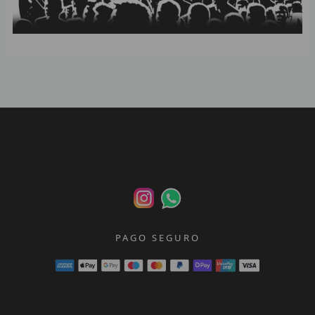
p
p
PAGO SEGURO