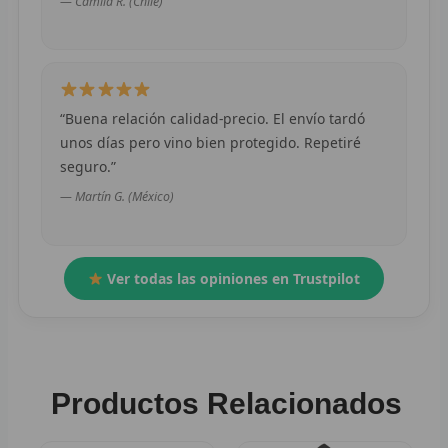
— Camila R. (Chile)
S
CHÁ
H
“Buena relación calidad-precio. El envío tardó
C
unos días pero vino bien protegido. Repetiré
seguro.”
C
— Martín G. (México)
C
C
Ver todas las opiniones en Trustpilot
C
C
Productos Relacionados
NB
C