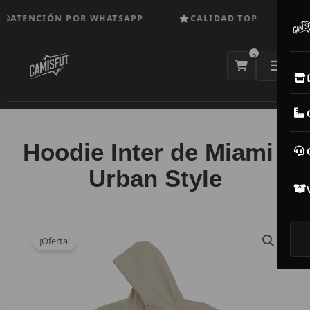
Ir
ATENCIÓN POR WHATSAPP
CALIDAD TOP
GA
al
contenido
2
E
M
Hoodie Inter de Miami |
N
Urban Style
CAM
T
¡Oferta!
V
R