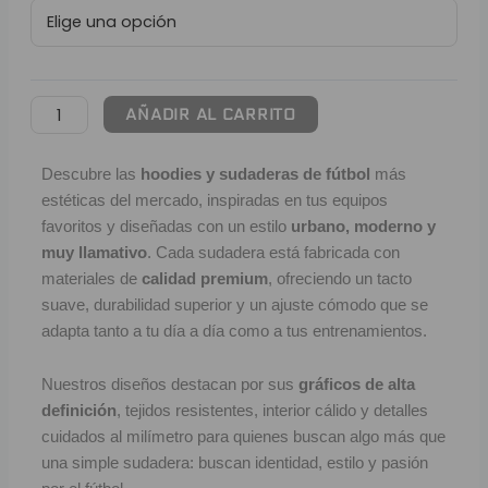
Inter
L
de
Miami
P
|
Urban
B
AÑADIR AL CARRITO
Style
cantidad
S
Descubre las
hoodies y sudaderas de fútbol
más
estéticas del mercado, inspiradas en tus equipos
L
favoritos y diseñadas con un estilo
urbano, moderno y
O
muy llamativo
. Cada sudadera está fabricada con
materiales de
calidad premium
, ofreciendo un tacto
suave, durabilidad superior y un ajuste cómodo que se
SEL
adapta tanto a tu día a día como a tus entrenamientos.
V
Nuestros diseños destacan por sus
gráficos de alta
E
definición
, tejidos resistentes, interior cálido y detalles
A
cuidados al milímetro para quienes buscan algo más que
una simple sudadera: buscan identidad, estilo y pasión
A