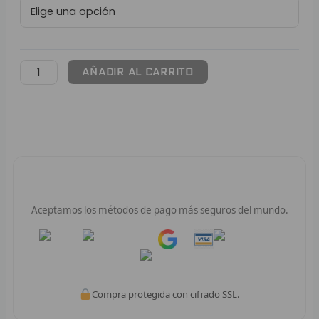
x
L
Young
P
Beef
cantidad
AÑADIR AL CARRITO
B
S
L
O
Pago 100% Seguro
SEL
Aceptamos los métodos de pago más seguros del mundo.
V
Pay
Pay
E
A
Compra protegida con cifrado SSL.
A