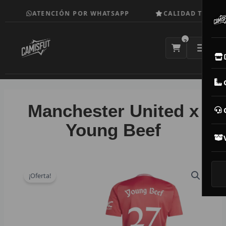
Ir
ATENCIÓN POR WHATSAPP
CALIDAD TOP
al
contenido
2
E
M
Manchester United x
N
Young Beef
CAM
T
¡Oferta!
V
R