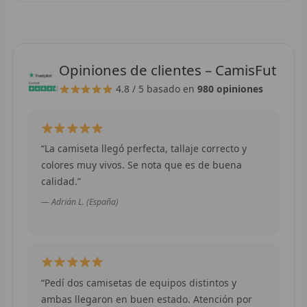
F
P
Opiniones de clientes – CamisFut
I
4.8 / 5
basado en
980 opiniones
B
O
“La camiseta llegó perfecta, tallaje correcto y
colores muy vivos. Se nota que es de buena
RET
calidad.”
V
— Adrián L. (España)
R
R
“Pedí dos camisetas de equipos distintos y
R
ambas llegaron en buen estado. Atención por