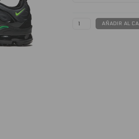
'Gris
Claro'
cantidad
AÑADIR AL C