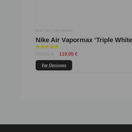
la
página
de
producto
NIKE AIR VAPORMAX
Nike Air Vapormax ‘Triple White
Valorado
189,95
€
119,95
€
con
5
de 5
Ver Opciones