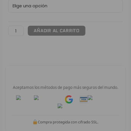
Dunk
L
SB
High
P
'Spartan
Green'
B
AÑADIR AL CARRITO
cantidad
S
L
O
Pago 100% Seguro
SEL
Aceptamos los métodos de pago más seguros del mundo.
V
Pay
Pay
E
A
Compra protegida con cifrado SSL.
A