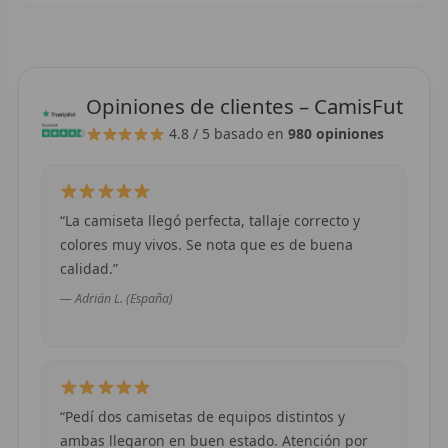
F
P
Opiniones de clientes – CamisFut
I
4.8 / 5
basado en
980 opiniones
B
O
“La camiseta llegó perfecta, tallaje correcto y
colores muy vivos. Se nota que es de buena
RET
calidad.”
V
— Adrián L. (España)
R
R
“Pedí dos camisetas de equipos distintos y
R
ambas llegaron en buen estado. Atención por