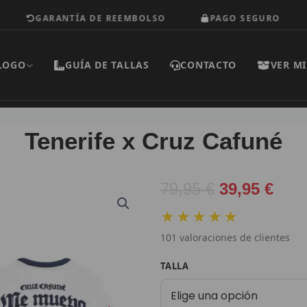
GARANTÍA DE REEMBOLSO
PAGO SEGURO
E
LOGO
GUÍA DE TALLAS
CONTACTO
VER MI
Tenerife x Cruz Cafuné
El
El
79,95
€
39,95
€
precio
prec
★★★★★
original
actu
101
valoraciones de clientes
era:
es:
79,95 €.
39,9
Tenerife
TALLA
x
Cruz