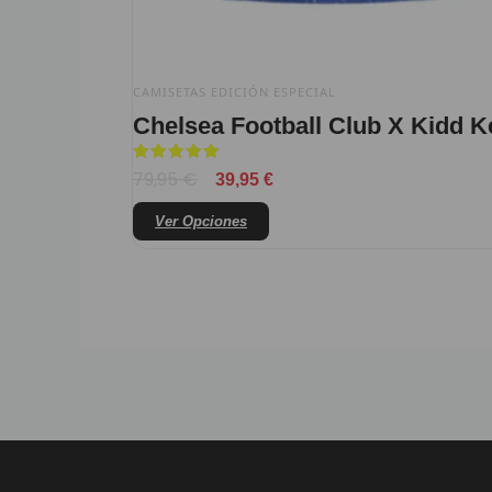
página
de
producto
CAMISETAS EDICIÓN ESPECIAL
Chelsea Football Club X Kidd K
Valorado
79,95
€
39,95
€
con
5
de 5
Ver Opciones