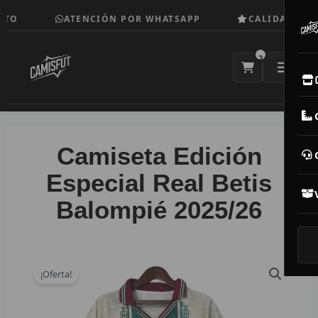
Ir
TO
ATENCIÓN POR WHATSAPP
CALIDAD TOP
al
contenido
2
E
M
Camiseta Edición
N
Especial Real Betis
Balompié 2025/26
CAM
T
V
¡Oferta!
R