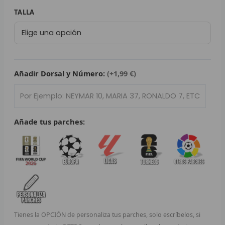
79,95 €.
29,95 €.
L
Camiseta
TALLA
Edición
P
Especial
Real
B
Betis
Balompié
Añadir Dorsal y Número:
(+1,99 €)
S
2025/26
L
cantidad
O
Añade tus parches:
SEL
V
E
A
Tienes la OPCIÓN de personaliza tus parches, solo escríbelos, si
A