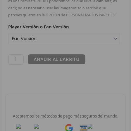
es una camiseta RETRO pondremos los que lleve la camiseta, es
decir, no es necesario usar las imagenes solo escribir que
F
parches quieres en la OPCIÓN de PERSONALIZA TUS PARCHES!
P
Player Versión o Fan Versión
I
B
AÑADIR AL CARRITO
O
RET
V
R
Pago 100% Seguro
R
Aceptamos los métodos de pago más seguros del mundo.
R
Pay
Pay