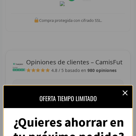
R
R
Compra protegida con cifrado SSL.
R
R
RET
Opiniones de clientes – CamisFut
V
4.8 / 5
basado en
980 opiniones
R
R
“La camiseta llegó perfecta, tallaje correcto y
OFERTA TIEMPO LIMITADO
colores muy vivos. Se nota que es de buena
R
calidad.”
¿Quieres ahorrar en
R
— Adrián L. (España)
R