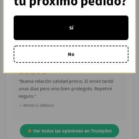
tu próximo pedido?
R
“Pedí dos camisetas de equipos distintos y
R
Sí
ambas llegaron en buen estado. Atención por
WhatsApp rápida y clara.”
R
— Camila R. (Chile)
O
No
MÁS
E
“Buena relación calidad-precio. El envío tardó
unos días pero vino bien protegido. Repetiré
P
seguro.”
T
— Martín G. (México)
C
C
Ver todas las opiniones en Trustpilot